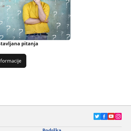
tavljana pitanja
formacije
Podrška