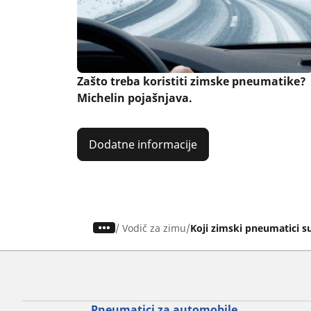
Zašto treba koristiti zimske pneumatike?
Michelin pojašnjava.
Dodatne informacije
/
Vodič za zimu
Koji zimski pneumatici su
Pneumatici za automobile,