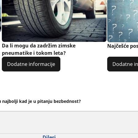
Da li mogu da zadržim zimske
Najčešće pos
pneumatike i tokom leta?
Dodatne informacije
Dodatne in
 najbolji kad je u pitanju bezbednost?
Dileri