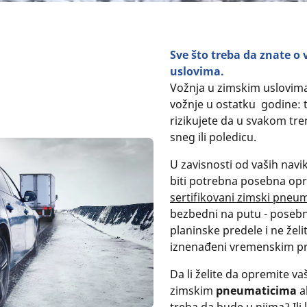
Sve što treba da znate o
uslovima.
Vožnja u zimskim uslovima
vožnje u ostatku godine: 
rizikujete da u svakom tre
sneg ili poledicu.
U zavisnosti od vaših navi
biti potrebna posebna opr
sertifikovani zimski pneum
bezbedni na putu - posebno
planinske predele i ne žel
iznenađeni vremenskim pr
Da li želite da opremite va
zimskim
pneumaticima
a