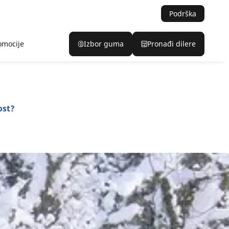
Podrška
omocije
Izbor guma
Pronađi dilere
ost?