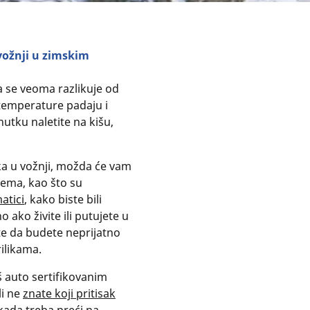
 vožnji u zimskim
 se veoma razlikuje od
temperature padaju i
nutku naletite na kišu,
ka u vožnji, možda će vam
ema, kao što su
atici
, kako biste bili
 ako živite ili putujete u
ite da budete neprijatno
ilikama.
š auto sertifikovanim
li ne
znate koji pritisak