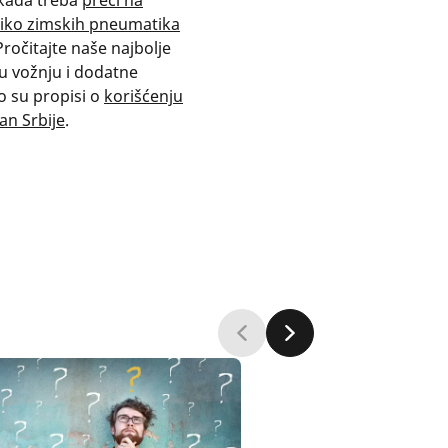
i kada treba
preći na
oliko zimskih pneumatika
Pročitajte naše najbolje
u vožnju i dodatne
o su propisi o
korišćenju
an Srbije
.