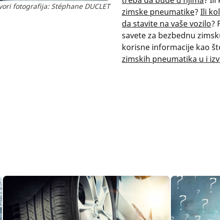
treba da bude u njima
? Il
vori fotografija: Stéphane DUCLET
zimske pneumatike
?
Ili k
da stavite na vaše vozilo
? 
savete za bezbednu zimsk
korisne informacije kao št
zimskih pneumatika u i izv