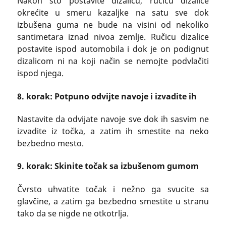
Nakon što postavite dizalicu, ručicu dizalice
okrećite u smeru kazaljke na satu sve dok
izbušena guma ne bude na visini od nekoliko
santimetara iznad nivoa zemlje. Ručicu dizalice
postavite ispod automobila i dok je on podignut
dizalicom ni na koji način se nemojte podvlačiti
ispod njega.
8. korak: Potpuno odvijte navoje i izvadite ih
Nastavite da odvijate navoje sve dok ih sasvim ne
izvadite iz točka, a zatim ih smestite na neko
bezbedno mesto.
9. korak: Skinite točak sa izbušenom gumom
Čvrsto uhvatite točak i nežno ga svucite sa
glavčine, a zatim ga bezbedno smestite u stranu
tako da se nigde ne otkotrlja.