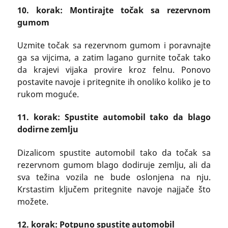
10. korak: Montirajte točak sa rezervnom
gumom
Uzmite točak sa rezervnom gumom i poravnajte
ga sa vijcima, a zatim lagano gurnite točak tako
da krajevi vijaka provire kroz felnu. Ponovo
postavite navoje i pritegnite ih onoliko koliko je to
rukom moguće.
11. korak: Spustite automobil tako da blago
dodirne zemlju
Dizalicom spustite automobil tako da točak sa
rezervnom gumom blago dodiruje zemlju, ali da
sva težina vozila ne bude oslonjena na nju.
Krstastim ključem pritegnite navoje najjače što
možete.
12. korak: Potpuno spustite automobil