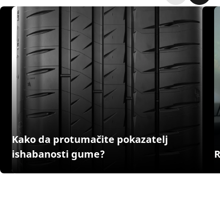
Kako da protumačite pokazatelj
ishabanosti gume?
R