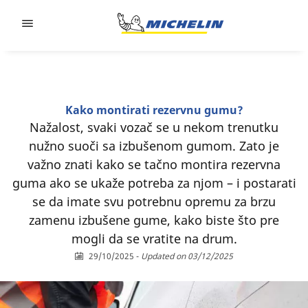
Go to page content
Go to page navigation
Kako montirati rezervnu gumu?
Nažalost, svaki vozač se u nekom trenutku
nužno suoči sa izbušenom gumom. Zato je
važno znati kako se tačno montira rezervna
guma ako se ukaže potreba za njom – i postarati
se da imate svu potrebnu opremu za brzu
zamenu izbušene gume, kako biste što pre
mogli da se vratite na drum.
29/10/2025
-
Updated on 03/12/2025