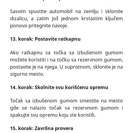
Sasvim spustite automobil na zemlju i sklonite
dizalicu, a zatim još jednom krstastim ključem
ponovo pritegnite navoje.
13. korak: Postavite ratkapnu
Ako ratkapnu sa točka sa izbušenom gumom
možete koristiti i na točku sa rezervnom gumom,
postavite je na njega. U suprotnom, sklonite je na
sigurno mesto.
14. korak: Skolnite svu korišćenu opremu
Točak sa izbušenom gumom smestite na mesto
gde se nalazio točak sa rezervnom gumom i
spakujte svu opremu koju ste koristili.
15. korak: Završna provera