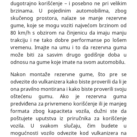
dugotrajno korišćenje – i posebno ne pri velikim
brzinama. U pojedinim automobilima, zbog
skučenog prostora, nalaze se manje rezervne
gume, koje se mogu voziti najvećom brzinom od
80 km/h s obzirom na činjenicu da imaju manju
trakciju i ne tako dobre performanse po lošem
vremenu. Imajte na umu i to da rezervna guma
može biti za sasvim drugo godišnje doba u
odnosu na gume koje imate na svom automobilu.
Nakon montaže rezervne gume, što pre se
odvezite do vulkanizera kako biste proverili da li je
ona pravilno montirana i kako biste proverili svoju
oštećenu gumu. Ako je rezervna guma
predviđena za privremeno korišćenje ili je manjeg
formata zbog kapaciteta vozila, dužni ste da
poštujete uputstva iz priručnika za korišćenje
vozila. U svakom slučaju, čim budete u
mogućnosti vozilo odvezite kod vulkanizera na