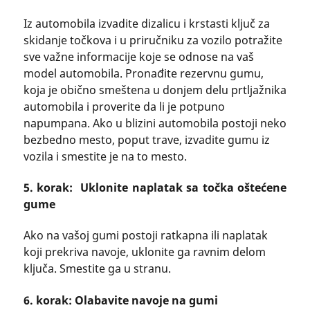
Iz automobila izvadite dizalicu i krstasti ključ za
skidanje točkova i u priručniku za vozilo potražite
sve važne informacije koje se odnose na vaš
model automobila. Pronađite rezervnu gumu,
koja je obično smeštena u donjem delu prtljažnika
automobila i proverite da li je potpuno
napumpana. Ako u blizini automobila postoji neko
bezbedno mesto, poput trave, izvadite gumu iz
vozila i smestite je na to mesto.
5. korak: Uklonite naplatak sa točka oštećene
gume
Ako na vašoj gumi postoji ratkapna ili naplatak
koji prekriva navoje, uklonite ga ravnim delom
ključa. Smestite ga u stranu.
6. korak: Olabavite navoje na gumi