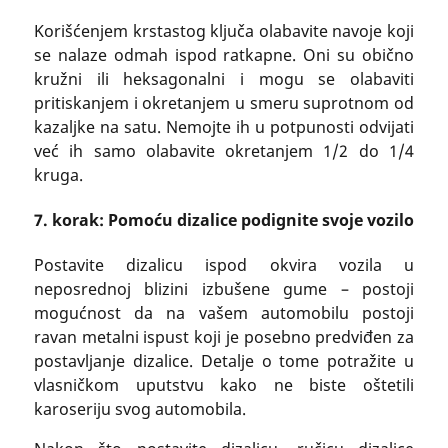
Korišćenjem krstastog ključa olabavite navoje koji
se nalaze odmah ispod ratkapne. Oni su obično
kružni ili heksagonalni i mogu se olabaviti
pritiskanjem i okretanjem u smeru suprotnom od
kazaljke na satu. Nemojte ih u potpunosti odvijati
već ih samo olabavite okretanjem 1/2 do 1/4
kruga.
7. korak: Pomoću dizalice podignite svoje vozilo
Postavite dizalicu ispod okvira vozila u
neposrednoj blizini izbušene gume – postoji
mogućnost da na vašem automobilu postoji
ravan metalni ispust koji je posebno predviđen za
postavljanje dizalice. Detalje o tome potražite u
vlasničkom uputstvu kako ne biste oštetili
karoseriju svog automobila.