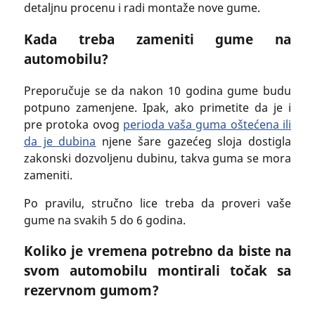
detaljnu procenu i radi montaže nove gume.
Kada treba zameniti gume na
automobilu?
Preporučuje se da nakon 10 godina gume budu
potpuno zamenjene. Ipak, ako primetite da je i
pre protoka ovog
perioda vaša guma oštećena ili
da je dubina
njene šare gazećeg sloja dostigla
zakonski dozvoljenu dubinu, takva guma se mora
zameniti.
Po pravilu, stručno lice treba da proveri vaše
gume na svakih 5 do 6 godina.
Koliko je vremena potrebno da biste na
svom automobilu montirali točak sa
rezervnom gumom?