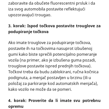
zaboravite da obučete fluorescentni prsluk i da
iza svog automobila postavite reflektujući
upozoravajući trougao.
3. korak: Ispod točkova postavite trouglove za
podupiranje točkova
Ako imate trouglove za podupiranje točkova,
postavite ih na točkovima nasuprot izbušenoj
gumi kako biste sprečili potencijalno pomeranje
vozila (na primer, ako je izbušena guma pozadi,
trouglove postavite ispred prednjih točkova).
Točkovi treba da budu zablokirani, ručna kočnica
podignuta, a menjač postavljen u brzinu (ili u
položaj za parkiranje kod automatskih menjača),
kako vozilo ne može da se pomeri.
4. korak: Proverite da li imate svu potrebnu
opremu