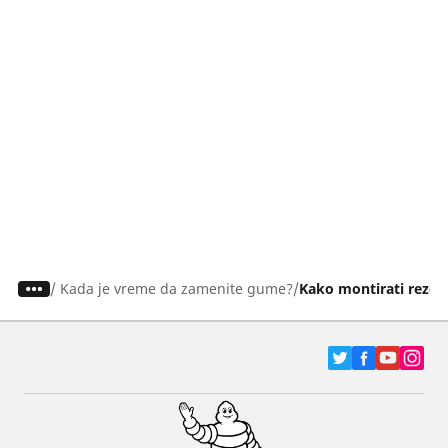
/
Kada je vreme da zamenite gume?
Kako montirati reze