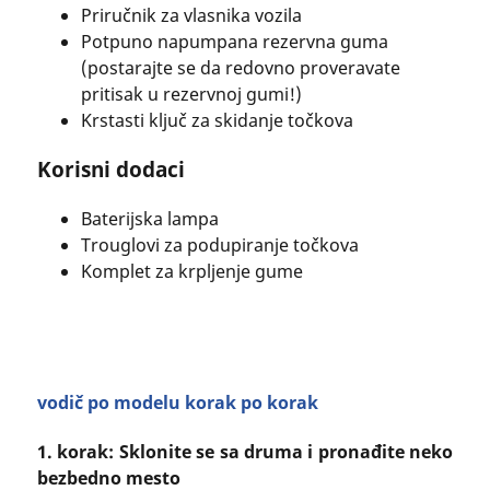
Priručnik za vlasnika vozila
Potpuno napumpana rezervna guma
(postarajte se da redovno proveravate
pritisak u rezervnoj gumi!)
Krstasti ključ za skidanje točkova
Korisni dodaci
Baterijska lampa
Trouglovi za podupiranje točkova
Komplet za krpljenje gume
vodič po modelu korak po korak
1. korak: Sklonite se sa druma i pronađite neko
bezbedno mesto