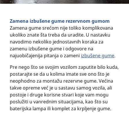
Zamena izbušene gume rezervnom gumom
Zamena gume srećom nije toliko komplikovana
ukoliko znate šta treba da uradite. U nastavku
navodimo nekoliko jednostavnih koraka za
zamenu izbušene gume i odgovore na
najuobičajenija pitanja o zameni
izbušene gume
.
Pre nego što se svojim vozilom zaputite bilo kuda,
postarajte se da u kolima imate sve ono što je
neophodno za montažu rezervne gume. Većina
takve opreme već je u sastavu samog vozila, ali
postoje i druge korisne stvari koje vam mogu
poslužiti u vanrednim situacijama, kao što su
baterijska lampa ili komplet za krpljenje gume.