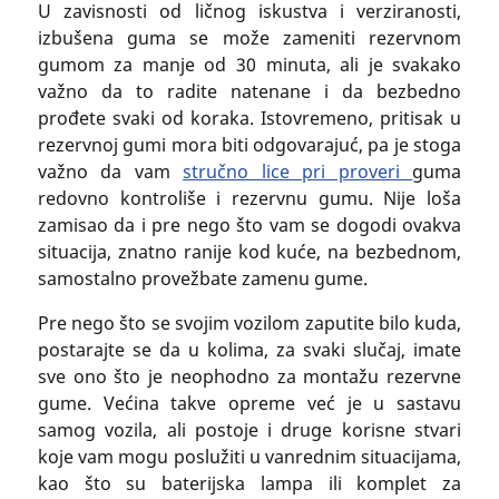
U zavisnosti od ličnog iskustva i verziranosti,
izbušena guma se može zameniti rezervnom
gumom za manje od 30 minuta, ali je svakako
važno da to radite natenane i da bezbedno
prođete svaki od koraka. Istovremeno, pritisak u
rezervnoj gumi mora biti odgovarajuć, pa je stoga
važno da vam
stručno lice pri proveri
guma
redovno kontroliše i rezervnu gumu. Nije loša
zamisao da i pre nego što vam se dogodi ovakva
situacija, znatno ranije kod kuće, na bezbednom,
samostalno provežbate zamenu gume.
Pre nego što se svojim vozilom zaputite bilo kuda,
postarajte se da u kolima, za svaki slučaj, imate
sve ono što je neophodno za montažu rezervne
gume. Većina takve opreme već je u sastavu
samog vozila, ali postoje i druge korisne stvari
koje vam mogu poslužiti u vanrednim situacijama,
kao što su baterijska lampa ili komplet za