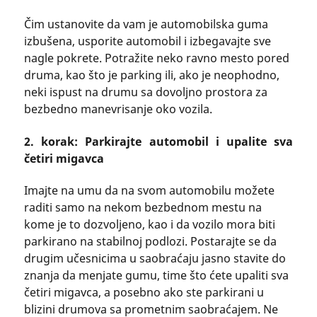
Čim ustanovite da vam je automobilska guma
izbušena, usporite automobil i izbegavajte sve
nagle pokrete. Potražite neko ravno mesto pored
druma, kao što je parking ili, ako je neophodno,
neki ispust na drumu sa dovoljno prostora za
bezbedno manevrisanje oko vozila.
2. korak: Parkirajte automobil i upalite sva
četiri migavca
Imajte na umu da na svom automobilu možete
raditi samo na nekom bezbednom mestu na
kome je to dozvoljeno, kao i da vozilo mora biti
parkirano na stabilnoj podlozi. Postarajte se da
drugim učesnicima u saobraćaju jasno stavite do
znanja da menjate gumu, time što ćete upaliti sva
četiri migavca, a posebno ako ste parkirani u
blizini drumova sa prometnim saobraćajem. Ne