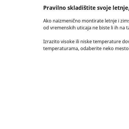
Pravilno skladištite svoje letn
Ako naizmenično montirate letnje i zim
od vremenskih uticaja ne biste li ih na taj
Izrazito visoke ili niske temperature 
temperaturama, odaberite neko mesto 