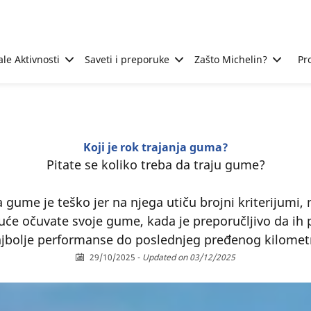
ale Aktivnosti
Saveti i preporuke
Zašto Michelin?
Pr
Koji je rok trajanja guma?
Pitate se koliko treba da traju gume?
 gume je teško jer na njega utiču brojni kriterijumi,
uće očuvate svoje gume, kada je preporučljivo da ih 
jbolje performanse do poslednjeg pređenog kilomet
29/10/2025
-
Updated on 03/12/2025