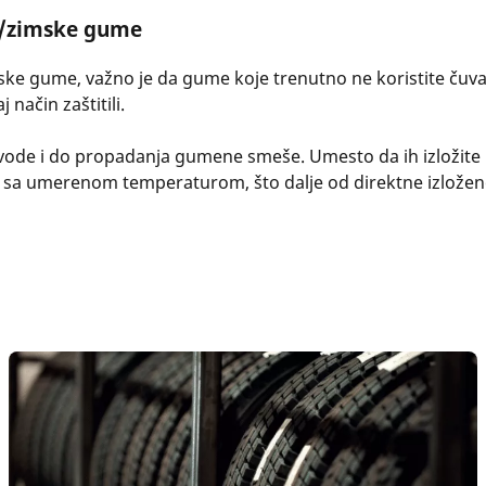
je/zimske gume
ske gume, važno je da gume koje trenutno ne koristite čuv
 način zaštitili.
dovode i do propadanja gumene smeše. Umesto da ih izložite 
sa umerenom temperaturom, što dalje od direktne izložen