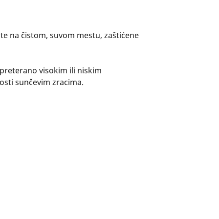
ate na čistom, suvom mestu, zaštićene
preterano visokim ili niskim
osti sunčevim zracima.