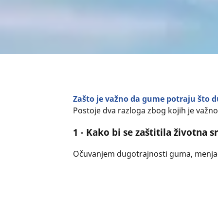
Zašto je važno da gume potraju što 
Postoje dva razloga zbog kojih je važn
1 - Kako bi se zaštitila životna 
Očuvanjem dugotrajnosti guma, menjaćete