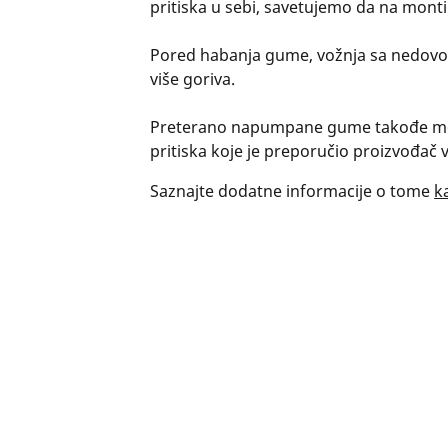
pritiska u sebi, savetujemo da na mon
Pored habanja gume, vožnja sa nedovol
više goriva.
Preterano napumpane gume takođe mogu
pritiska koje je preporučio proizvođač v
Saznajte dodatne informacije o tome
k