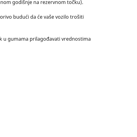
dnom godišnje na rezervnom točku).
vo budući da će vaše vozilo trošiti
ak u gumama prilagođavati vrednostima