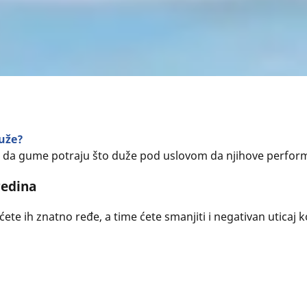
duže?
o da gume potraju što duže pod uslovom da njihove performa
sredina
 ih znatno ređe, a time ćete smanjiti i negativan uticaj k