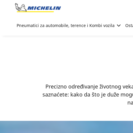
Go to page content
Go to page navigation
Pneumatici za automobile, terence i Kombi vozila
Ost
Precizno određivanje životnog veka
saznaćete: kako da što je duže mog
na