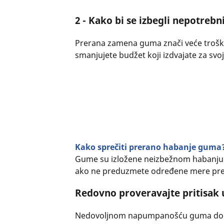
2 - Kako bi se izbegli nepotrebn
Prerana zamena guma znači veće troško
smanjujete budžet koji izdvajate za svoj
Kako sprečiti prerano habanje guma
Gume su izložene neizbežnom habanju i
ako ne preduzmete određene mere pre
Redovno proveravajte pritisa
Nedovoljnom napumpanošću guma dolaz