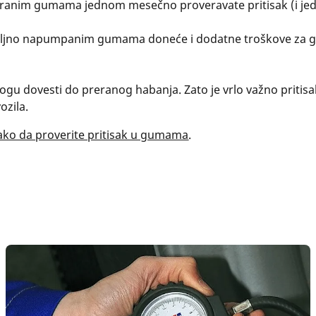
tiranim gumama jednom mesečno proveravate pritisak (i je
jno napumpanim gumama doneće i dodatne troškove za gori
 dovesti do preranog habanja. Zato je vrlo važno pritis
ozila.
ako da proverite pritisak u gumama
.