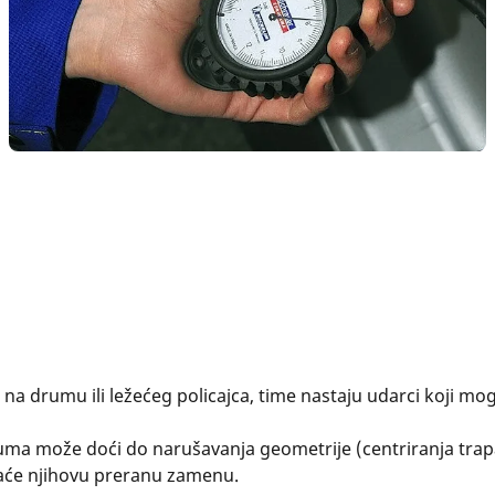
 na drumu ili ležećeg policajca, time nastaju udarci koji m
uma može doći do narušavanja geometrije (centriranja trapa
aće njihovu preranu zamenu.