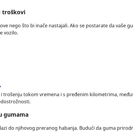
i troškovi
ve nego što bi inače nastajali. Ako se postarate da vaše 
e vozilo.
?
 trošenju tokom vremena i s pređenim kilometrima, međut
dostrožnosti.
k u gumama
i do njihovog preranog habanja. Budući da guma prirod