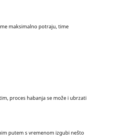
gume maksimalno potraju, time
im, proces habanja se može i ubrzati
nim putem s vremenom izgubi nešto