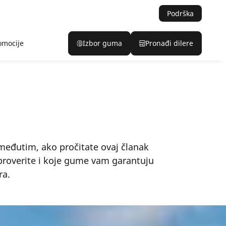
Podrška
omocije
Izbor guma
Pronađi dilere
 međutim, ako pročitate ovaj članak
proverite i koje gume vam garantuju
ra.