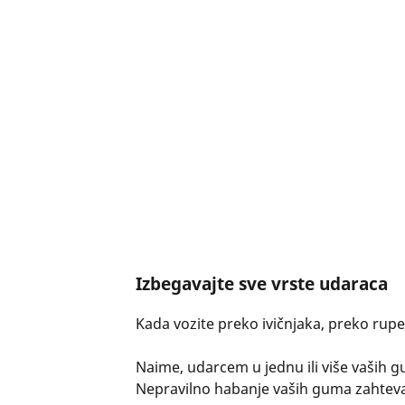
Izbegavajte sve vrste udaraca
Kada vozite preko ivičnjaka, preko rupe
Naime, udarcem u jednu ili više vaših g
Nepravilno habanje vaših guma zahtev