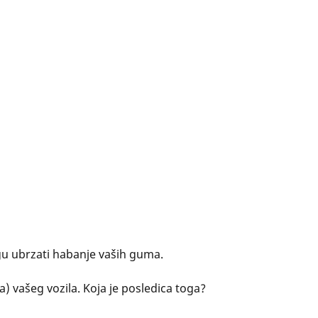
ogu ubrzati habanje vaših guma.
) vašeg vozila. Koja je posledica toga?