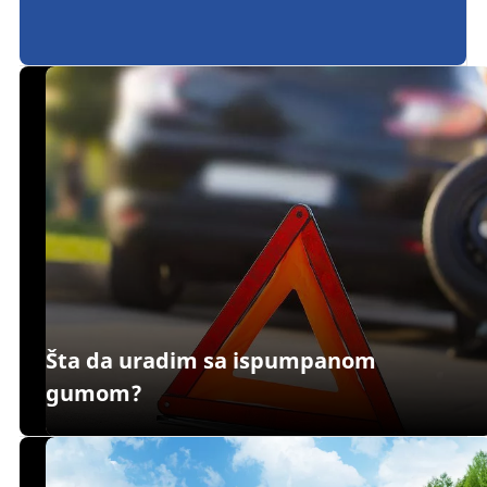
Šta da uradim sa ispumpanom
gumom?