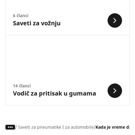
6 članci
Saveti za vožnju
14 članci
Vodič za pritisak u gumama
/
Saveti za pneumatike I za automobile
Kada je vreme da 