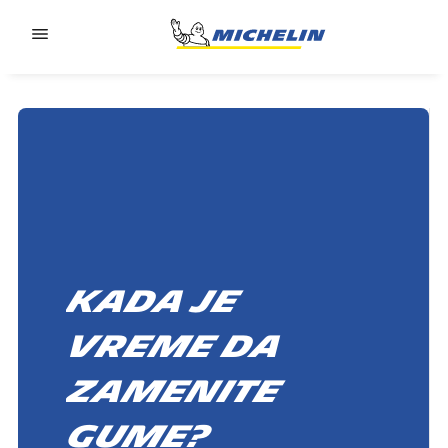
Go to page content
Go to page navigation
Kada je
vreme da
zamenite
gume?