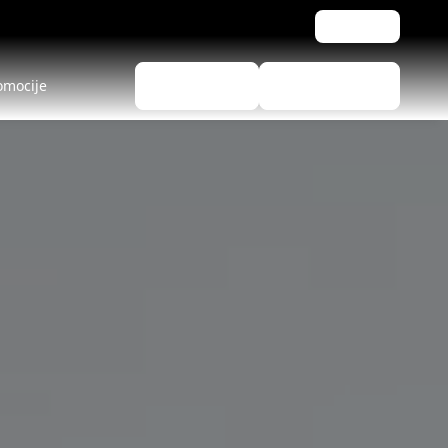
Podrška
omocije
Izbor guma
Pronađi dilere