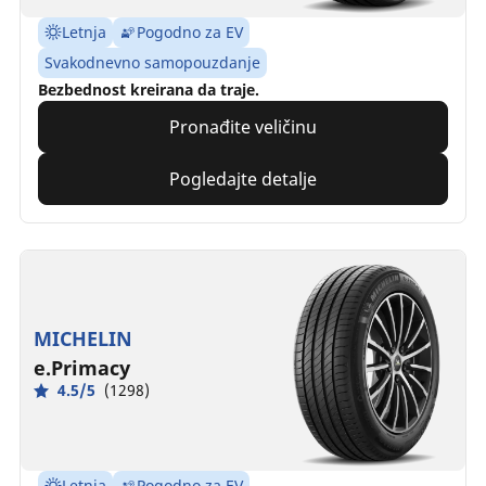
Letnja
Pogodno za EV
Svakodnevno samopouzdanje
Bezbednost kreirana da traje.
Pronađite veličinu
Pogledajte detalje
MICHELIN
e.Primacy
4.5/5
(1298)
Letnja
Pogodno za EV