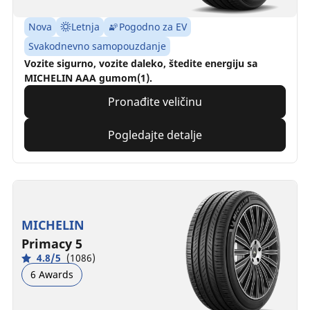
Nova
Letnja
Pogodno za EV
Svakodnevno samopouzdanje
Vozite sigurno, vozite daleko, štedite energiju sa
MICHELIN AAA gumom(1).
Pronađite veličinu
Pogledajte detalje
MICHELIN
Primacy 5
4.8/5
(1086)
6 Awards