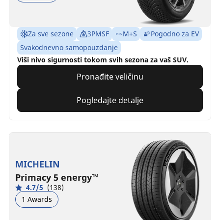
Za sve sezone
3PMSF
M+S
Pogodno za EV
Svakodnevno samopouzdanje
Viši nivo sigurnosti tokom svih sezona za vaš SUV.
Pronađite veličinu
Pogledajte detalje
MICHELIN
Primacy 5 energy™
4.7/5
(138)
1 Awards