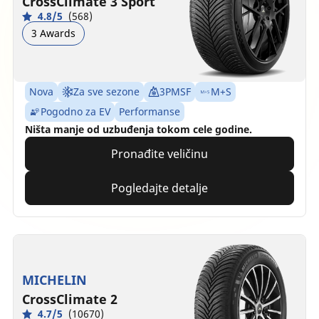
CrossClimate 3 Sport
4.8/5
(568)
3 Awards
Nova
Za sve sezone
3PMSF
M+S
Pogodno za EV
Performanse
Ništa manje od uzbuđenja tokom cele godine.
Pronađite veličinu
Pogledajte detalje
MICHELIN
CrossClimate 2
4.7/5
(10670)