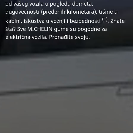
od vašeg vozila u pogledu dometa,
dugovečnosti (pređenih kilometara), tišine u
(1)
kabini, iskustva u vožnji i bezbednosti
. Znate
šta? Sve MICHELIN gume su pogodne za
električna vozila. Pronađite svoju.