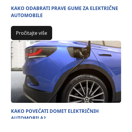
KAKO ODABRATI PRAVE GUME ZA ELEKTRIČNE
AUTOMOBILE
Pročitajte više
KAKO POVEĆATI DOMET ELEKTRIČNIH
AUTOMOBILA?
Pretraga