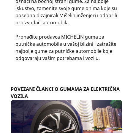
oznaci na bočnoj strani gume. Za najbolje
iskustvo, zamenite svoje gume onima koje su
posebno dizajnirali Mišelin inženjeri i odobrili
proizvođači automobila.
Pronađite prodavca MICHELIN guma za
putničke automobile u vašoj blizini i zatražite
najbolje gume za putničke automobile koje
odgovaraju vašim potrebama i vozilu.
POVEZANI ČLANCI O GUMAMA ZA ELEKTRIČNA
VOZILA