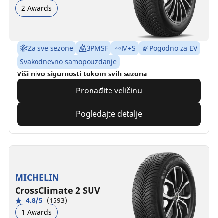
2 Awards
Za sve sezone
3PMSF
M+S
Pogodno za EV
Svakodnevno samopouzdanje
Viši nivo sigurnosti tokom svih sezona
Pronađite veličinu
Pogledajte detalje
MICHELIN
CrossClimate 2 SUV
4.8/5
(1593)
1 Awards