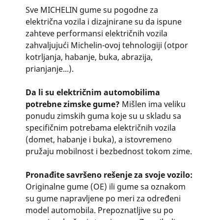
Sve MICHELIN gume su pogodne za
električna vozila i dizajnirane su da ispune
zahteve performansi električnih vozila
zahvaljujući Michelin-ovoj tehnologiji (otpor
kotrljanja, habanje, buka, abrazija,
prianjanje...).
Da li su električnim automobilima
potrebne zimske gume?
Mišlen ima veliku
ponudu zimskih guma koje su u skladu sa
specifičnim potrebama električnih vozila
(domet, habanje i buka), a istovremeno
pružaju mobilnost i bezbednost tokom zime.
Pronađite savršeno rešenje za svoje vozilo:
Originalne gume (OE) ili gume sa oznakom
su gume napravljene po meri za određeni
model automobila. Prepoznatljive su po