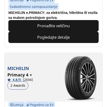
Svakodnevno samopouzdanje
MICHELIN e.PRIMACY: za električna, hibridna ili vozila
sa malom potrošnjom goriva.
Pronađite veličinu
Pogledajte detalje
MICHELIN
Primacy 4 +
4.8/5
(2694)
2 Awards
Letnja
Pogodno za EV