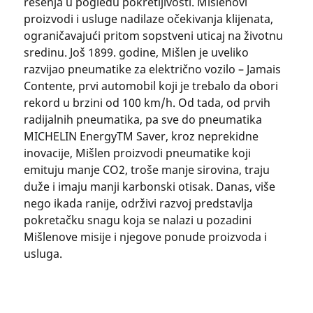
rešenja u pogledu pokretljivosti. Mišlenovi
proizvodi i usluge nadilaze očekivanja klijenata,
ograničavajući pritom sopstveni uticaj na životnu
sredinu. Još 1899. godine, Mišlen je uveliko
razvijao pneumatike za električno vozilo – Jamais
Contente, prvi automobil koji je trebalo da obori
rekord u brzini od 100 km/h. Od tada, od prvih
radijalnih pneumatika, pa sve do pneumatika
MICHELIN EnergyTM Saver, kroz neprekidne
inovacije, Mišlen proizvodi pneumatike koji
emituju manje CO2, troše manje sirovina, traju
duže i imaju manji karbonski otisak. Danas, više
nego ikada ranije, održivi razvoj predstavlja
pokretačku snagu koja se nalazi u pozadini
Mišlenove misije i njegove ponude proizvoda i
usluga.