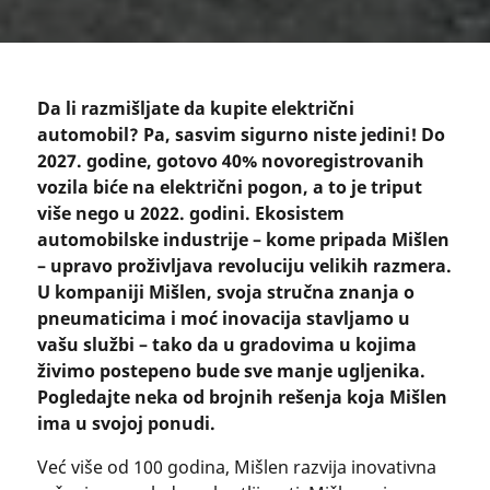
Da li razmišljate da kupite električni
automobil? Pa, sasvim sigurno niste jedini! Do
2027. godine, gotovo 40% novoregistrovanih
vozila biće na električni pogon, a to je triput
više nego u 2022. godini. Ekosistem
automobilske industrije – kome pripada Mišlen
– upravo proživljava revoluciju velikih razmera.
U kompaniji Mišlen, svoja stručna znanja o
pneumaticima i moć inovacija stavljamo u
vašu službi – tako da u gradovima u kojima
živimo postepeno bude sve manje ugljenika.
Pogledajte neka od brojnih rešenja koja Mišlen
ima u svojoj ponudi.
Već više od 100 godina, Mišlen razvija inovativna