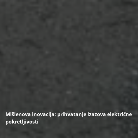
Mišlenova inovacija: prihvatanje izazova električne
pokretljivosti