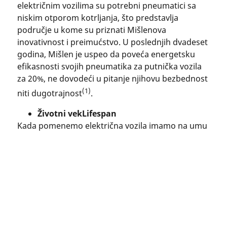
električnim vozilima su potrebni pneumatici sa
niskim otporom kotrljanja, što predstavlja
područje u kome su priznati Mišlenova
inovativnost i preimućstvo. U poslednjih dvadeset
godina, Mišlen je uspeo da poveća energetsku
efikasnosti svojih pneumatika za putnička vozila
za 20%, ne dovodeći u pitanje njihovu bezbednost
(1)
niti dugotrajnost
.
Životni vekLifespan
Kada pomenemo električna vozila imamo na umu
visok obrtni momenat, regenerativno kočenje i
teške baterije. Ti faktori s vremenom neizbežno
Pretraga
pneumatika
utiču na životni vek i performanse pneumatika, a
to je još jedno područja u kome je Mišlen oduvek
(2)
Koja
bio pionir. "
Dugotrajne performanse
"
dočaravaju MIŠLENOVU posvećenost proizvodnji
je
dugotrajnih pneumatika koji tokom vremena
vašeg
nude izuzetne performanse ne bi li se tako