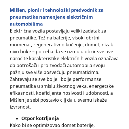
Mišlen, pionir i tehnološki predvodnik za
pneumatike namenjene električnim
automobilima
Električna vozila postavljaju veliki zadatak za
pneumatike. Težina baterije, visoki obrtni
momenat, regenerativno kočenje, domet, nizak
nivo buke – potreba da se uzmu u obzir sve ove
naročite karakteristike električnih vozila označava
da potrošači i proizvođači automobila svoju
pažnju sve više posvećuju pneumaticima.
Zahtevaju se sve bolje i bolje performanse
pneumatika u smislu životnog veka, energetske
efikasnosti, koeficijenta nosivosti i udobnosti, a
Mišlen je sebi postavio cilj da u svemu iskaže
izvrsnost.
Otpor kotrljanja
Kako bi se optimizovao domet baterije,