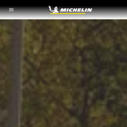
Go to page content
Go to page navigation