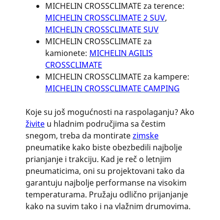
MICHELIN CROSSCLIMATE za terence:
MICHELIN CROSSCLIMATE 2 SUV
,
MICHELIN CROSSCLIMATE SUV
MICHELIN CROSSCLIMATE za
kamionete:
MICHELIN AGILIS
CROSSCLIMATE
MICHELIN CROSSCLIMATE za kampere:
MICHELIN CROSSCLIMATE CAMPING
Koje su još mogućnosti na raspolaganju? Ako
živite
u hladnim područjima sa čestim
snegom, treba da montirate
zimske
pneumatike kako biste obezbedili najbolje
prianjanje i trakciju. Kad je reč o letnjim
pneumaticima, oni su projektovani tako da
garantuju najbolje performanse na visokim
temperaturama. Pružaju odlično prijanjanje
kako na suvim tako i na vlažnim drumovima.