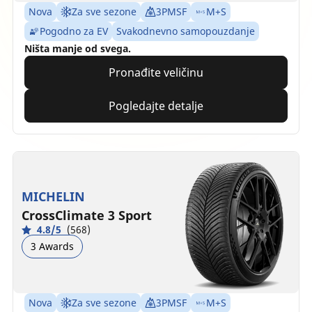
Nova
Za sve sezone
3PMSF
M+S
Pogodno za EV
Svakodnevno samopouzdanje
Ništa manje od svega.
Pronađite veličinu
Pogledajte detalje
MICHELIN
CrossClimate 3 Sport
4.8/5
(568)
3 Awards
Nova
Za sve sezone
3PMSF
M+S