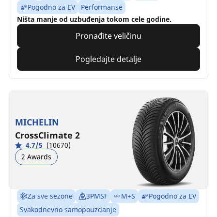
Pogodno za EV
Performanse
Ništa manje od uzbuđenja tokom cele godine.
Pronađite veličinu
Pogledajte detalje
MICHELIN
CrossClimate 2
4.7/5
(10670)
2 Awards
Za sve sezone
3PMSF
M+S
Pogodno za EV
Svakodnevno samopouzdanje