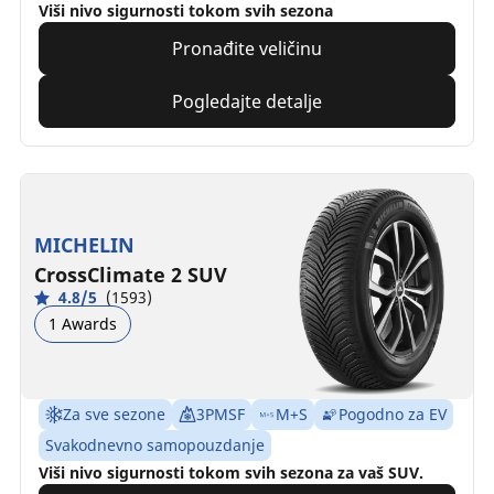
Viši nivo sigurnosti tokom svih sezona
Pronađite veličinu
Pogledajte detalje
MICHELIN
CrossClimate 2 SUV
4.8/5
(1593)
1 Awards
Za sve sezone
3PMSF
M+S
Pogodno za EV
Svakodnevno samopouzdanje
Viši nivo sigurnosti tokom svih sezona za vaš SUV.