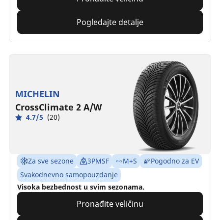
Pogledajte detalje
MICHELIN
CrossClimate 2 A/W
4.7/5
(20)
Za sve sezone
3PMSF
M+S
Pogodno za EV
Svakodnevno samopouzdanje
Visoka bezbednost u svim sezonama.
Pronađite veličinu