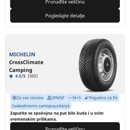
Pronađite veličinu
Pogledajte detalje
MICHELIN
CrossClimate
Camping
4.5/5
(305)
Za sve sezone
3PMSF
M+S
Pogodno za EV
Svakodnevno samopouzdanje
Zaputite se spokojno na put bilo kuda i u svim
vremenskim prilikama.
Pronađite veličinu