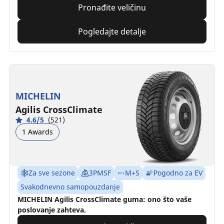
Pronađite veličinu
Pogledajte detalje
MICHELIN
Agilis CrossClimate
4.6/5
(521)
1 Awards
Za sve sezone
3PMSF
M+S
Pogodno za EV
Svakodnevno samopouzdanje
MICHELIN Agilis CrossClimate guma: ono što vaše
poslovanje zahteva.