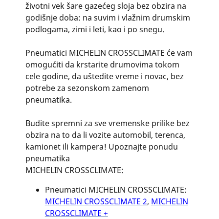
životni vek šare gazećeg sloja bez obzira na
godišnje doba: na suvim i vlažnim drumskim
podlogama, zimi i leti, kao i po snegu.
Pneumatici MICHELIN CROSSCLIMATE će vam
omogućiti da krstarite drumovima tokom
cele godine, da uštedite vreme i novac, bez
potrebe za sezonskom zamenom
pneumatika.
Budite spremni za sve vremenske prilike bez
obzira na to da li vozite automobil, terenca,
kamionet ili kampera! Upoznajte ponudu
pneumatika
MICHELIN CROSSCLIMATE:
Pneumatici MICHELIN CROSSCLIMATE:
MICHELIN CROSSCLIMATE 2
,
MICHELIN
CROSSCLIMATE +