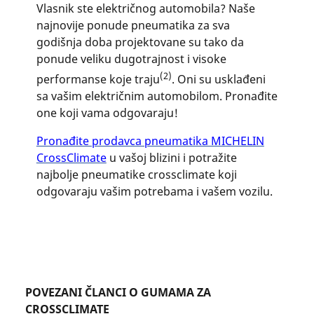
Vlasnik ste električnog automobila? Naše
najnovije ponude pneumatika za sva
godišnja doba projektovane su tako da
ponude veliku dugotrajnost i visoke
(2)
performanse koje traju
. Oni su usklađeni
sa vašim električnim automobilom. Pronađite
one koji vama odgovaraju!
Pronađite prodavca pneumatika MICHELIN
CrossClimate
u vašoj blizini i potražite
najbolje pneumatike crossclimate koji
odgovaraju vašim potrebama i vašem vozilu.
POVEZANI ČLANCI O GUMAMA ZA
CROSSCLIMATE