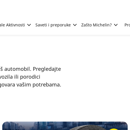
ale Aktivnosti
Saveti i preporuke
Zašto Michelin?
Pr
š automobil. Pregledajte
zila ili porodici
dgovara vašim potrebama.