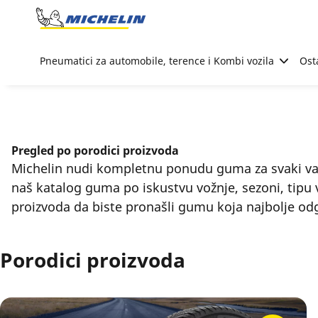
Go to page content
Go to page navigation
Pneumatici za automobile, terence i Kombi vozila
Ost
Pregled po porodici proizvoda
Michelin nudi kompletnu ponudu guma za svaki va
naš katalog guma po iskustvu vožnje, sezoni, tipu vo
proizvoda da biste pronašli gumu koja najbolje o
Porodici proizvoda