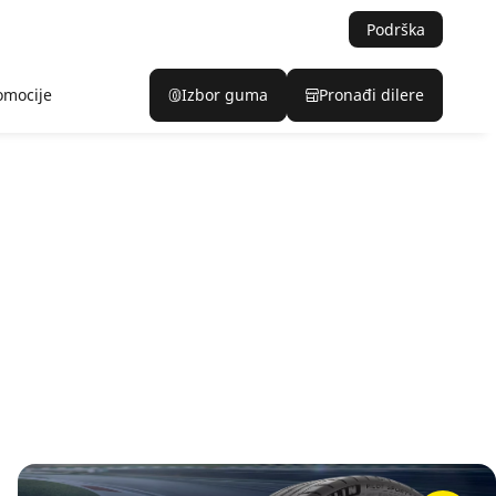
Podrška
omocije
Izbor guma
Pronađi dilere