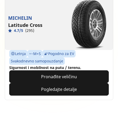
MICHELIN
Latitude Cross
4.7/5
(295)
Letnja
M+S
Pogodno za EV
Svakodnevno samopouzdanje
Sigurnost i mobilnost na putu / terenu.
Pronađite veličinu
Pogledajte detalje