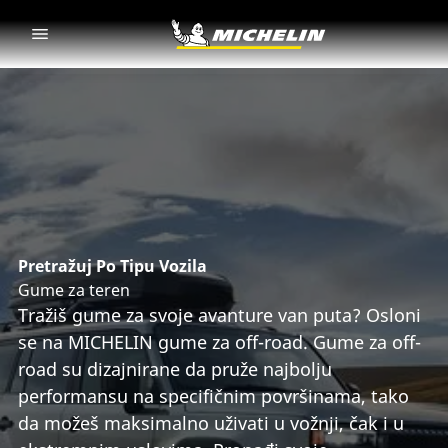
Go to page content
Go to page navigation
Pretražuj Po Tipu Vozila
Gume za teren
Tražiš gume za svoje avanture van puta? Osloni
se na MICHELIN gume za off-road. Gume za off-
road su dizajnirane da pruže najbolju
performansu na specifičnim površinama, tako
da možeš maksimalno uživati u vožnji, čak i u