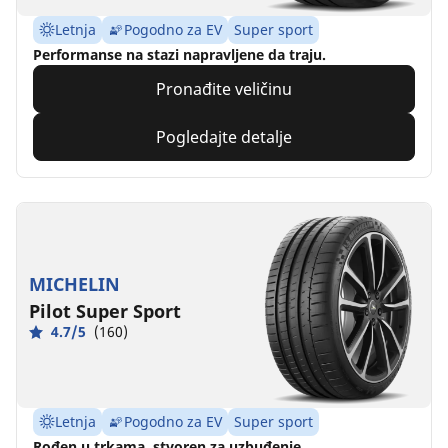
Letnja
Pogodno za EV
Super sport
Performanse na stazi napravljene da traju.
Pronađite veličinu
Pogledajte detalje
MICHELIN
Pilot Super Sport
4.7/5
(160)
Letnja
Pogodno za EV
Super sport
Rođen u trkama, stvoren za uzbuđenje.