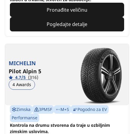
Pronađite veličinu
Pogledajte detalje
MICHELIN
Pilot Alpin 5
4.7/5
(316)
4 Awards
Zimska
3PMSF
M+S
Pogodno za EV
Performanse
Kontrola na drumu stvorena da traje u ozbiljnim
zimskim uslovima.