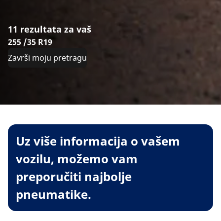
11 rezultata za vaš
255 /35 R19
Završi moju pretragu
Uz više informacija o vašem
vozilu, možemo vam
preporučiti najbolje
pneumatike.