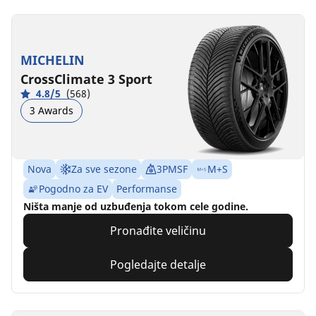
MICHELIN
CrossClimate 3 Sport
4.8/5
(568)
3 Awards
Nova
Za sve sezone
3PMSF
M+S
Pogodno za EV
Performanse
Ništa manje od uzbuđenja tokom cele godine.
Pronađite veličinu
Pogledajte detalje