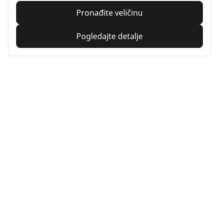
Pronađite veličinu
Pogledajte detalje
MICHELIN
e.Primacy 2
Nova
Letnja
Pogodno za EV
Svakodnevno samopouzdanje
MICHELIN e.Primacy 2: za električna, hibridna vozila ili
vozila sa malom potrošnjom goriva.