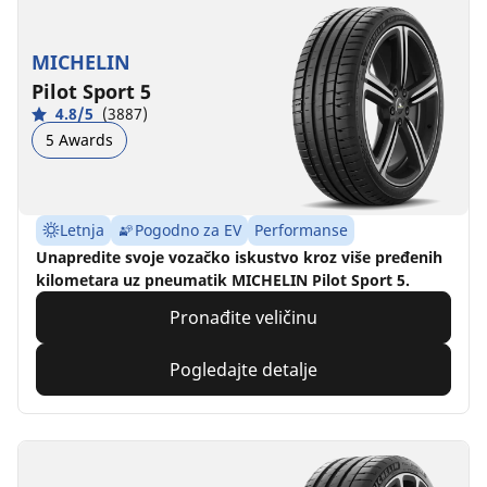
MICHELIN
Pilot Sport 5
4.8/5
(3887)
5 Awards
Letnja
Pogodno za EV
Performanse
Unapredite svoje vozačko iskustvo kroz više pređenih
kilometara uz pneumatik MICHELIN Pilot Sport 5.
Pronađite veličinu
Pogledajte detalje