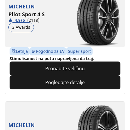
MICHELIN
Pilot Sport 4 S
4.9/5
(2118)
3 Awards
Letnja
Pogodno za EV
Super sport
Stimulisanost na putu napravljena da traj.
Pronađite veličinu
Pogledajte detalje
MICHELIN