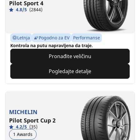
Pilot Sport 4
4.8/5
(2844)
Letnja
Pogodno za EV
Performanse
Kontrola na putu napravljena da traje.
Pronađite veličinu
Pogledajte detalje
MICHELIN
Pilot Sport Cup 2
4.2/5
(35)
1 Awards