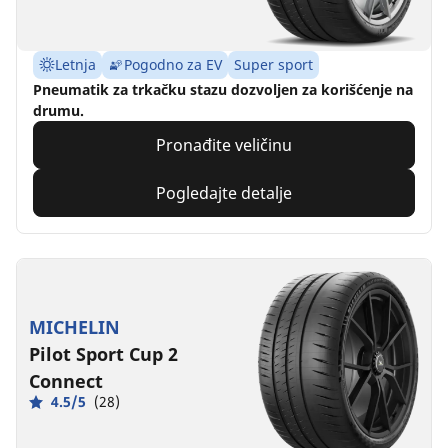
Letnja
Pogodno za EV
Super sport
Pneumatik za trkačku stazu dozvoljen za korišćenje na
drumu.
Pronađite veličinu
Pogledajte detalje
MICHELIN
Pilot Sport Cup 2
Connect
4.5/5
(28)