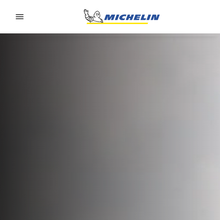
Go to page content
Go to page navigation