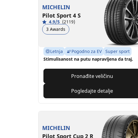
MICHELIN
Pilot Sport 4 S
4.9/5
(2119)
3 Awards
Letnja
Pogodno za EV
Super sport
Stimulisanost na putu napravljena da traj.
Pronađite veličinu
Pogledajte detalje
MICHELIN
Pilot Sport Cup 2 R