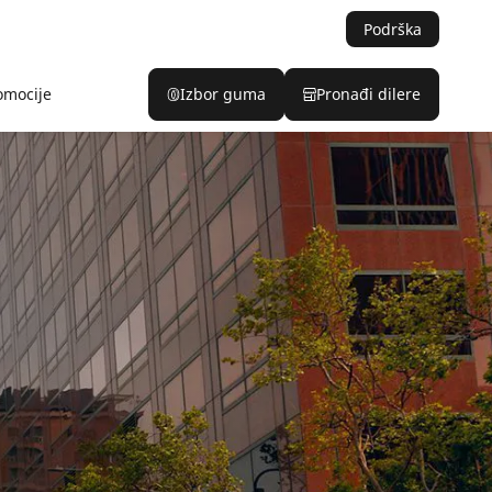
Podrška
omocije
Izbor guma
Pronađi dilere