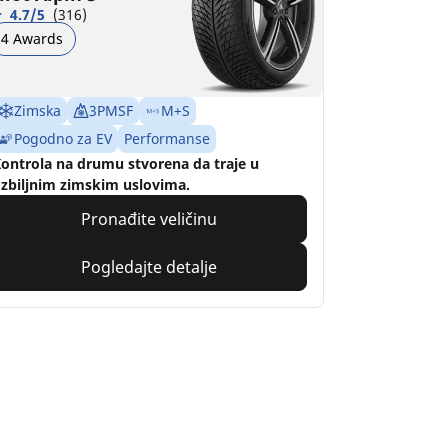
4.7/5
(316)
4 Awards
Zimska
3PMSF
M+S
Pogodno za EV
Performanse
ontrola na drumu stvorena da traje u
zbiljnim zimskim uslovima.
Pronađite veličinu
Pogledajte detalje