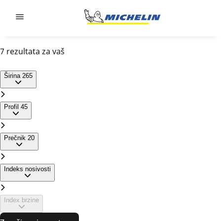
Go to page content
Go to page navigation
7 rezultata za vaš
265 /45 R20
Širina
265
Profil
45
Prečnik
20
Indeks nosivosti
Index brzine