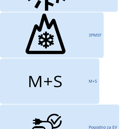
3PMSF
M+S
Pogodno za EV