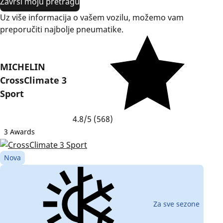
Završi moju pretragu
Uz više informacija o vašem vozilu, možemo vam
preporučiti najbolje pneumatike.
MICHELIN
CrossClimate 3
Sport
4.8/5
(568)
3 Awards
Nova
Za sve sezone