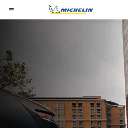
Go to page content
Go to page navigation