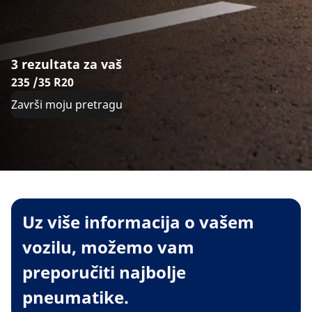
3 rezultata za vaš
235 /35 R20
Završi moju pretragu
Uz više informacija o vašem
vozilu, možemo vam
preporučiti najbolje
pneumatike.