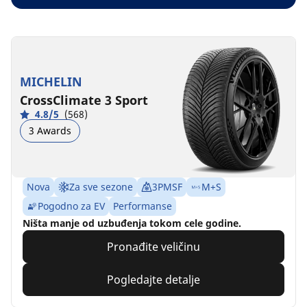
MICHELIN
CrossClimate 3 Sport
4.8/5
(568)
3 Awards
Nova
Za sve sezone
3PMSF
M+S
Pogodno za EV
Performanse
Ništa manje od uzbuđenja tokom cele godine.
Pronađite veličinu
Pogledajte detalje