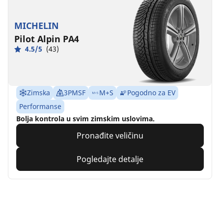
MICHELIN
Pilot Alpin PA4
4.5/5
(43)
Zimska
3PMSF
M+S
Pogodno za EV
Performanse
Bolja kontrola u svim zimskim uslovima.
Pronađite veličinu
Pogledajte detalje