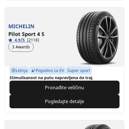
MICHELIN
Pilot Sport 4 S
4.9/5
(2118)
3 Awards
Letnja
Pogodno za EV
Super sport
Stimulisanost na putu napravljena da traj.
Pronađite veličinu
Pogledajte detalje