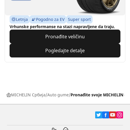
Letnja
Pogodno za EV
Super sport
Vrhunske performanse na stazi napravljene da traju.
Pronađite veličinu
Pogledajte detalje
MICHELIN Србија
Auto gume
Pronađite svoje MICHELIN g