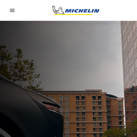
Go to page content
Go to page navigation