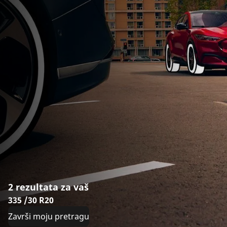
2 rezultata za vaš
335 /30 R20
Završi moju pretragu