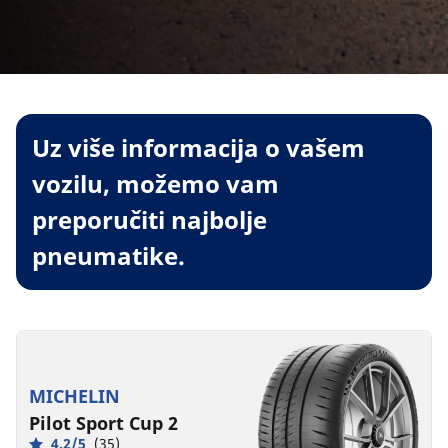
Uz više informacija o vašem
vozilu, možemo vam
preporučiti najbolje
pneumatike.
MICHELIN
Pilot Sport Cup 2
4.2/5
(35)