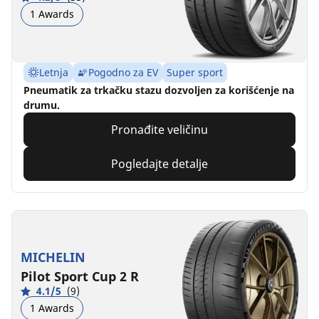
1 Awards
Letnja
Pogodno za EV
Super sport
Pneumatik za trkačku stazu dozvoljen za korišćenje na
drumu.
Pronađite veličinu
Pogledajte detalje
MICHELIN
Pilot Sport Cup 2 R
4.1/5
(9)
1 Awards