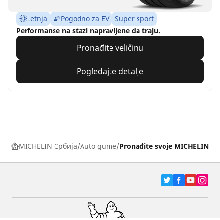
Letnja
Pogodno za EV
Super sport
Performanse na stazi napravljene da traju.
Pronađite veličinu
Pogledajte detalje
MICHELIN Србија
Auto gume
Pronađite svoje MICHELIN g