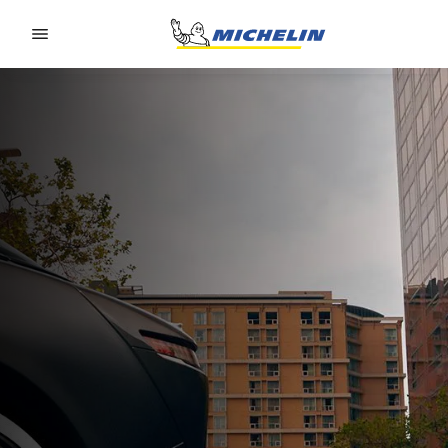
Go to page content
Go to page navigation