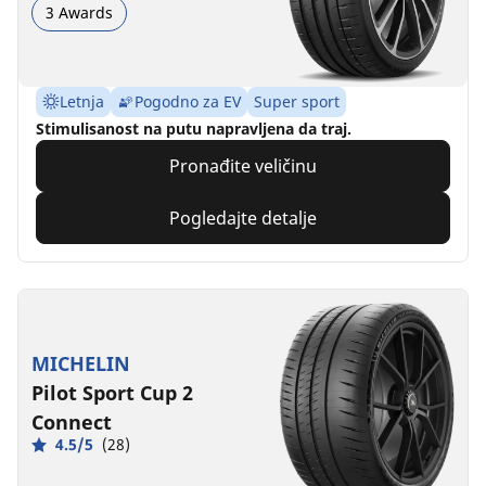
3 Awards
Letnja
Pogodno za EV
Super sport
Stimulisanost na putu napravljena da traj.
Pronađite veličinu
Pogledajte detalje
MICHELIN
Pilot Sport Cup 2
Connect
4.5/5
(28)