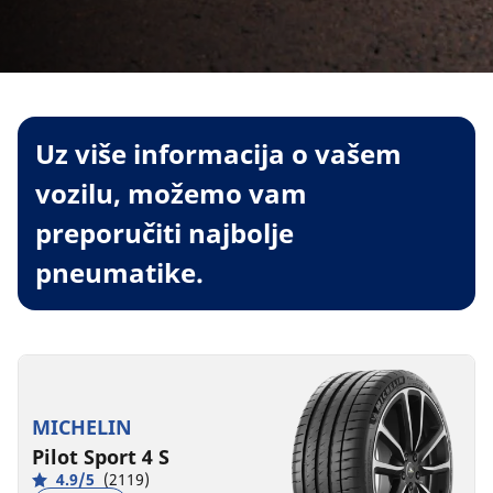
Uz više informacija o vašem
vozilu, možemo vam
preporučiti najbolje
pneumatike.
MICHELIN
Pilot Sport 4 S
4.9/5
(2119)