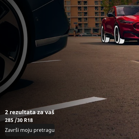
2 rezultata za vaš
285 /30 R18
Završi moju pretragu