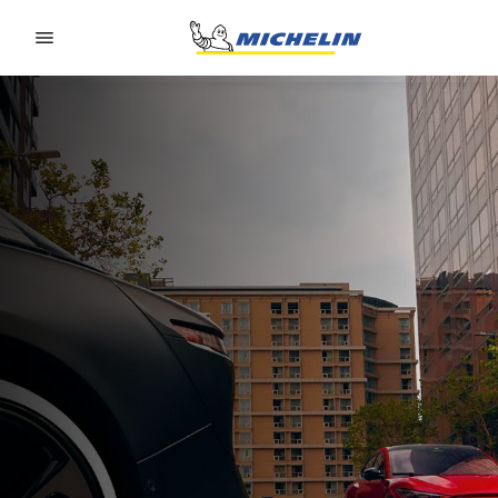
Go to page content
Go to page navigation