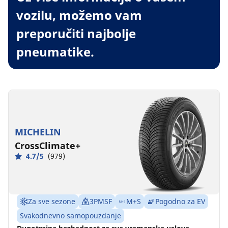
vozilu, možemo vam
preporučiti najbolje
pneumatike.
MICHELIN
CrossClimate+
4.7/5
(979)
Za sve sezone
3PMSF
M+S
Pogodno za EV
Svakodnevno samopouzdanje