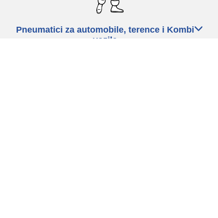
Pneumatici za automobile, terence i Kombi
vozila
Dileri
Podrška
Politika privatnosti
Uslovi korišćenja
Politika kolačića
Ovlašćeni centar
Izjava o dostupnosti
Procedure za objavljivanje I obradu onlajn recenzija
Copyright ©2026 Michelin. Sva prava zadržana