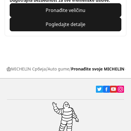
Dugotrajna bezbednost za sve vremenske uslove.
Pronađite veličinu
Pogledajte detalje
MICHELIN Србија
Auto gume
Pronađite svoje MICHELIN g