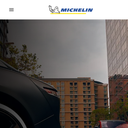
Go to page content
Go to page navigation