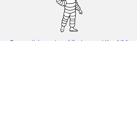
Pneumatici za automobile, terence i Kombi
vozila
Dileri
Podrška
Politika privatnosti
Uslovi korišćenja
Politika kolačića
Ovlašćeni centar