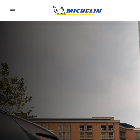
Go to page content
Go to page navigation