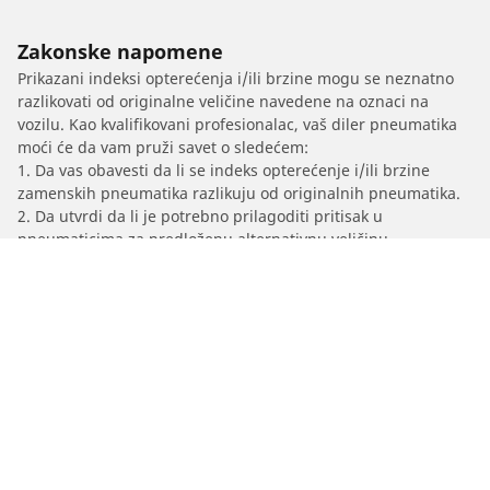
Zakonske napomene
Prikazani indeksi opterećenja i/ili brzine mogu se neznatno
razlikovati od originalne veličine navedene na oznaci na
vozilu. Kao kvalifikovani profesionalac, vaš diler pneumatika
moći će da vam pruži savet o sledećem:
1. Da vas obavesti da li se indeks opterećenje i/ili brzine
zamenskih pneumatika razlikuju od originalnih pneumatika.
2. Da utvrdi da li je potrebno prilagoditi pritisak u
pneumaticima za predloženu alternativnu veličinu
/
Car brands
WIESMANN