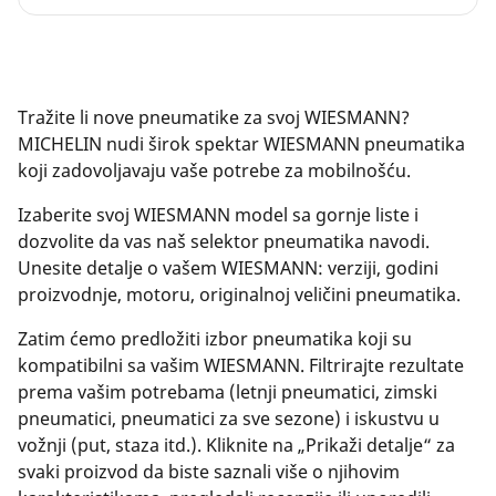
Tražite li nove pneumatike za svoj WIESMANN?
MICHELIN nudi širok spektar WIESMANN pneumatika
koji zadovoljavaju vaše potrebe za mobilnošću.
Izaberite svoj WIESMANN model sa gornje liste i
dozvolite da vas naš selektor pneumatika navodi.
Unesite detalje o vašem WIESMANN: verziji, godini
proizvodnje, motoru, originalnoj veličini pneumatika.
Zatim ćemo predložiti izbor pneumatika koji su
kompatibilni sa vašim WIESMANN. Filtrirajte rezultate
prema vašim potrebama (letnji pneumatici, zimski
pneumatici, pneumatici za sve sezone) i iskustvu u
vožnji (put, staza itd.). Kliknite na „Prikaži detalje“ za
svaki proizvod da biste saznali više o njihovim