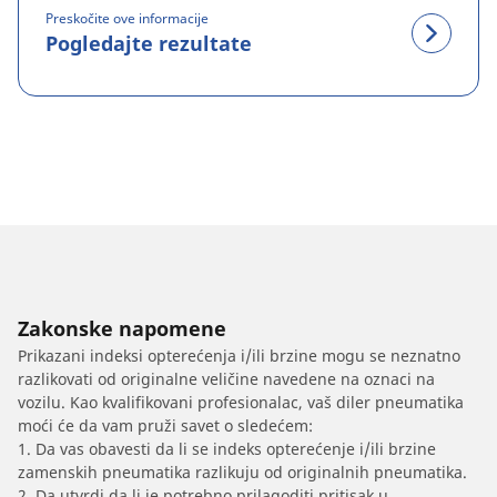
Preskočite ove informacije
Pogledajte rezultate
Zakonske napomene
Prikazani indeksi opterećenja i/ili brzine mogu se neznatno
razlikovati od originalne veličine navedene na oznaci na
vozilu. Kao kvalifikovani profesionalac, vaš diler pneumatika
moći će da vam pruži savet o sledećem:
1. Da vas obavesti da li se indeks opterećenje i/ili brzine
zamenskih pneumatika razlikuju od originalnih pneumatika.
2. Da utvrdi da li je potrebno prilagoditi pritisak u