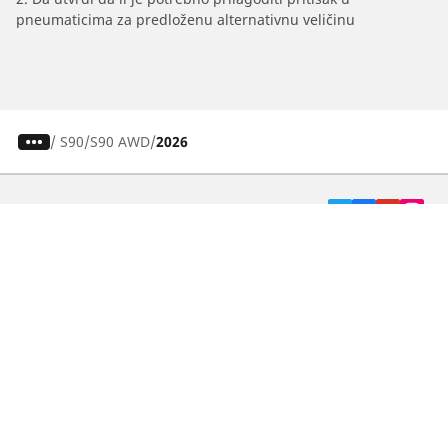
pneumaticima za predloženu alternativnu veličinu
/
S90
S90 AWD
2026
Pneumatici za automobile, terence i Kombi
vozila