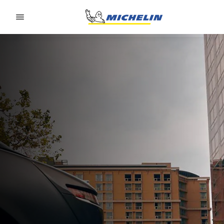
Go to page content
Go to page navigation