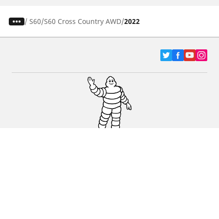
/
S60
S60 Cross Country AWD
2022
Pneumatici za automobile, terence i Kombi
vozila
Dileri
Podrška