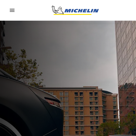
Go to page content
Go to page navigation