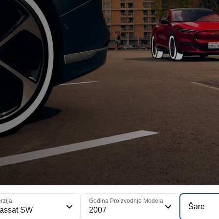
rzija
Godina Proizvodnje Modela
Šare
assat SW
2007