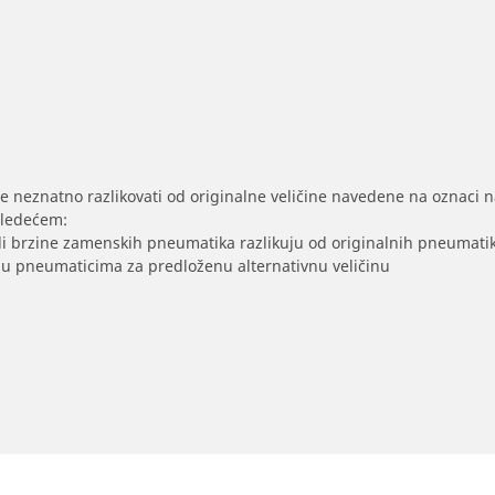
se neznatno razlikovati od originalne veličine navedene na oznaci na
sledećem:
/ili brzine zamenskih pneumatika razlikuju od originalnih pneumati
sak u pneumaticima za predloženu alternativnu veličinu