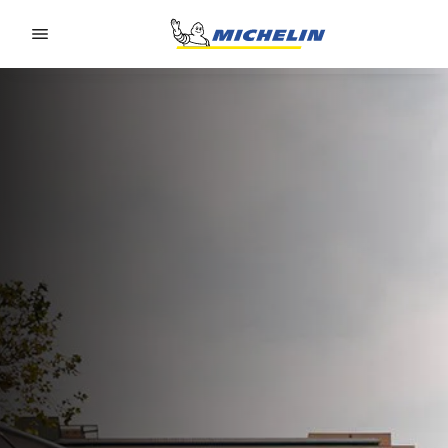
Go to page content
Go to page navigation