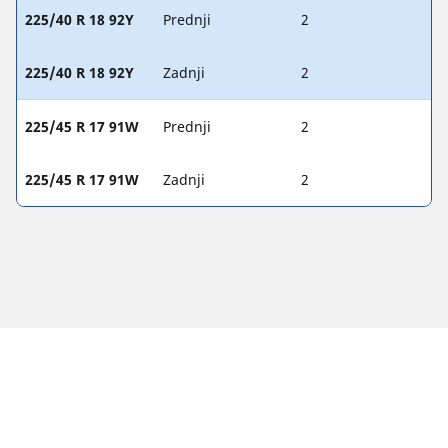
225/40 R 18 92Y
Prednji
2
225/40 R 18 92Y
Zadnji
2
225/45 R 17 91W
Prednji
2
225/45 R 17 91W
Zadnji
2
Zakonske napomene
Prikazani indeksi opterećenja i/ili brzine mogu se neznatno
razlikovati od originalne veličine navedene na oznaci na
vozilu. Kao kvalifikovani profesionalac, vaš diler pneumatika