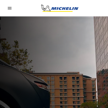
Go to page content
Go to page navigation