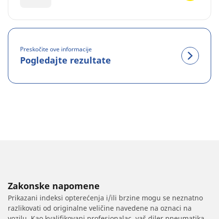
Preskočite ove informacije
Pogledajte rezultate
Zakonske napomene
Prikazani indeksi opterećenja i/ili brzine mogu se neznatno
razlikovati od originalne veličine navedene na oznaci na
vozilu. Kao kvalifikovani profesionalac, vaš diler pneumatika