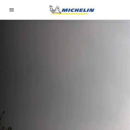
Go to page content
Go to page navigation