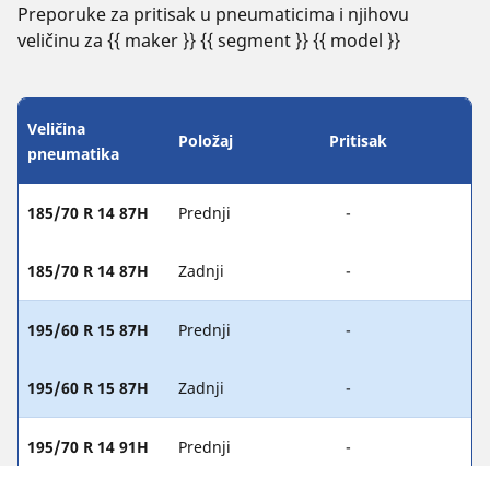
Preporuke za pritisak u pneumaticima i njihovu
veličinu za {{ maker }} {{ segment }} {{ model }}
Veličina
Položaj
Pritisak
pneumatika
185/70 R 14 87H
Prednji
-
185/70 R 14 87H
Zadnji
-
195/60 R 15 87H
Prednji
-
195/60 R 15 87H
Zadnji
-
195/70 R 14 91H
Prednji
-