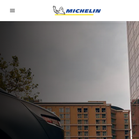
Go to page content
Go to page navigation