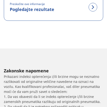
Preskočite ove informacije
Pogledajte rezultate
Zakonske napomene
Prikazani indeksi opterećenja i/ili brzine mogu se neznatno
razlikovati od originalne veličine navedene na oznaci na
vozilu. Kao kvalifikovani profesionalac, vaš diler pneumatika
moći će da vam pruži savet o sledećem:
1. Da vas obavesti da li se indeks opterećenje i/ili brzine
zamenskih pneumatika razlikuju od originalnih pneumatika.
2. Da utvrdi da li je potrebno prilagoditi pritisak u