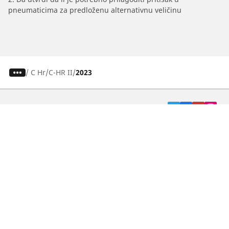
pneumaticima za predloženu alternativnu veličinu
/
C Hr
C-HR II
2023
Pneumatici za automobile, terence i Kombi
vozila