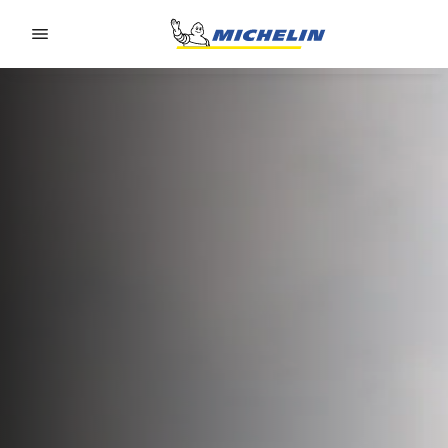
Go to page content
Go to page navigation