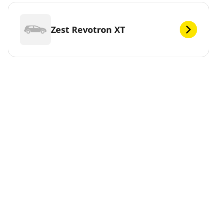
Zest Revotron XT
Zakonske napomene
Prikazani indeksi opterećenja i/ili brzine mogu se neznatno
razlikovati od originalne veličine navedene na oznaci na
vozilu. Kao kvalifikovani profesionalac, vaš diler pneumatika
moći će da vam pruži savet o sledećem:
1. Da vas obavesti da li se indeks opterećenje i/ili brzine