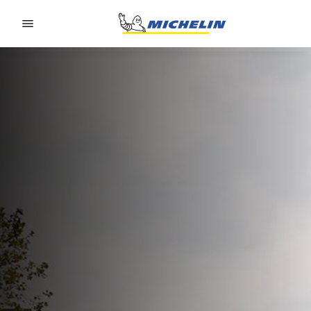
Go to page content
Go to page navigation