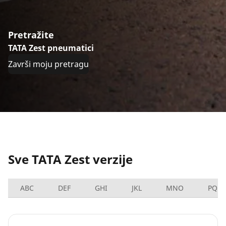
Pretražite
TATA Zest pneumatici
Završi moju pretragu
Sve TATA Zest verzije
ABC
DEF
GHI
JKL
MNO
PQRS