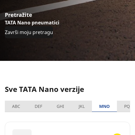
Pretražite
TATA Nano pneumatici
Završi moju pretragu
Sve TATA Nano verzije
ABC
DEF
GHI
JKL
MNO
PQRS