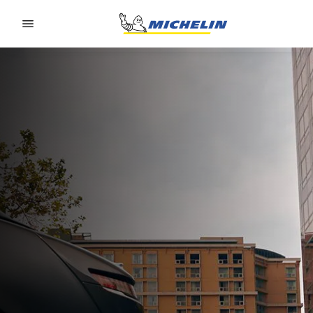
Go to page content
Go to page navigation