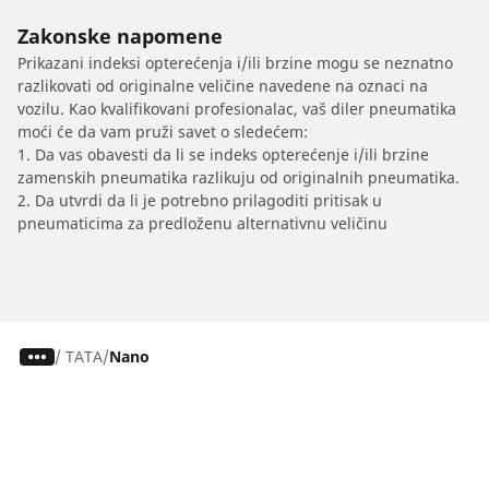
Zakonske napomene
Prikazani indeksi opterećenja i/ili brzine mogu se neznatno
razlikovati od originalne veličine navedene na oznaci na
vozilu. Kao kvalifikovani profesionalac, vaš diler pneumatika
moći će da vam pruži savet o sledećem:
1. Da vas obavesti da li se indeks opterećenje i/ili brzine
zamenskih pneumatika razlikuju od originalnih pneumatika.
2. Da utvrdi da li je potrebno prilagoditi pritisak u
pneumaticima za predloženu alternativnu veličinu
/
TATA
Nano