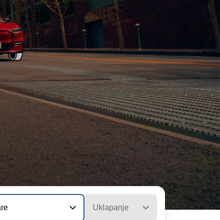
re
Uklapanje