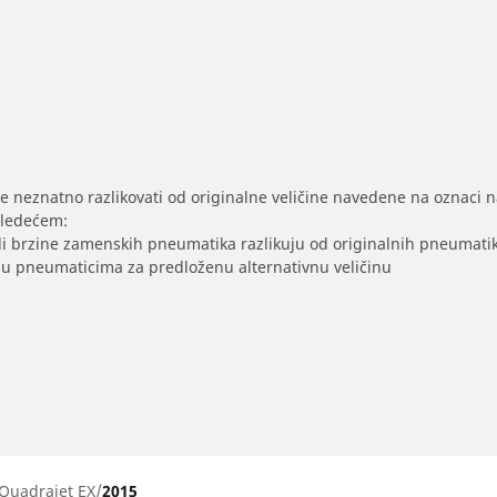
se neznatno razlikovati od originalne veličine navedene na oznaci na
sledećem:
/ili brzine zamenskih pneumatika razlikuju od originalnih pneumati
sak u pneumaticima za predloženu alternativnu veličinu
 Quadrajet EX
2015