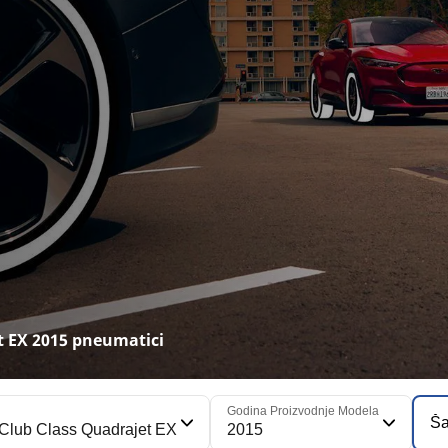
t EX 2015 pneumatici
Godina Proizvodnje Modela
Ša
Club Class Quadrajet EX
2015