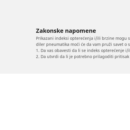
Zakonske napomene
Prikazani indeksi opterećenja i/ili brzine mogu 
diler pneumatika moći će da vam pruži savet o 
1. Da vas obavesti da li se indeks opterećenje i
2. Da utvrdi da li je potrebno prilagoditi priti
/
Hexa
Hexa XTA