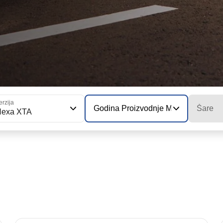
erzija
Godina Proizvodnje Modela
Šare
Hexa XTA