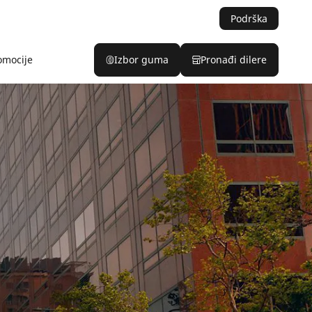
Podrška
omocije
Izbor guma
Pronađi dilere