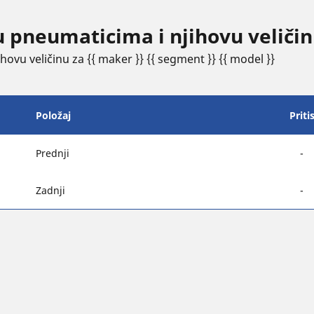
u pneumaticima i njihovu veliči
ovu veličinu za {{ maker }} {{ segment }} {{ model }}
Položaj
Priti
Prednji
-
Zadnji
-