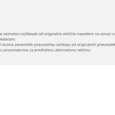
se neznatno razlikovati od originalne veličine navedene na oznaci na
sledećem:
/ili brzine zamenskih pneumatika razlikuju od originalnih pneumati
sak u pneumaticima za predloženu alternativnu veličinu
Vaša konfiguraci