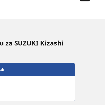
nu za SUZUKI Kizashi
sak