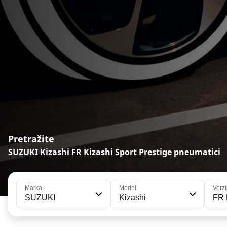
Pretražite
SUZUKI Kizashi FR Kizashi Sport Prestige pneumatici
Marka
Model
Verzi
SUZUKI
Kizashi
FR 