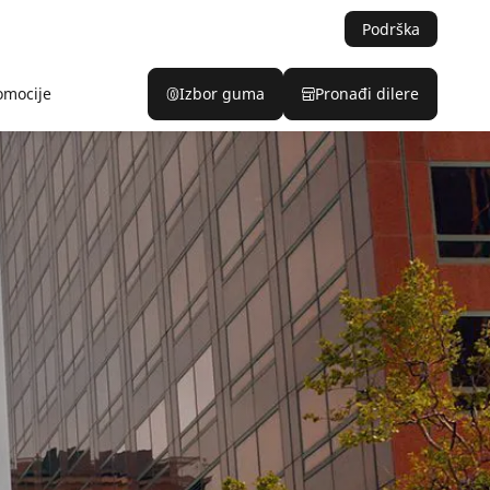
Podrška
omocije
Izbor guma
Pronađi dilere