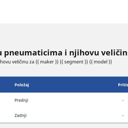
u pneumaticima i njihovu veliči
ovu veličinu za {{ maker }} {{ segment }} {{ model }}
Položaj
Priti
Prednji
-
Zadnji
-