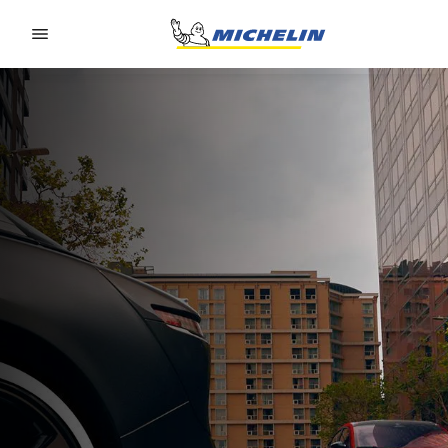
Go to page content
Go to page navigation