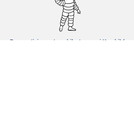
Pneumatici za automobile, terence i Kombi
vozila
Dileri
Podrška
Politika privatnosti
Uslovi korišćenja
Politika kolačića
Ovlašćeni centar