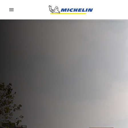
Go to page content
Go to page navigation