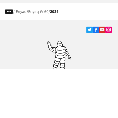
/
Enyaq
Enyaq iV 60
2024
Pneumatici za automobile, terence i Kombi
vozila
Dileri
Podrška