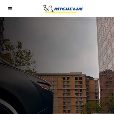
Go to page content
Go to page navigation