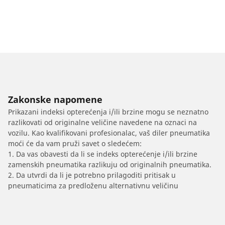
Zakonske napomene
Prikazani indeksi opterećenja i/ili brzine mogu se neznatno
razlikovati od originalne veličine navedene na oznaci na
vozilu. Kao kvalifikovani profesionalac, vaš diler pneumatika
moći će da vam pruži savet o sledećem:
1. Da vas obavesti da li se indeks opterećenje i/ili brzine
zamenskih pneumatika razlikuju od originalnih pneumatika.
2. Da utvrdi da li je potrebno prilagoditi pritisak u
pneumaticima za predloženu alternativnu veličinu