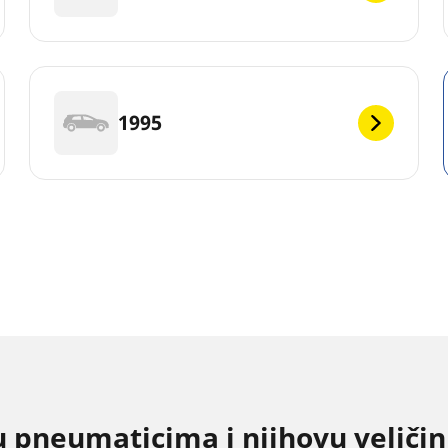
1995
u pneumaticima i njihovu velič