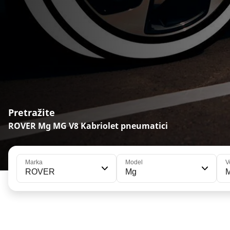
Pretražite
ROVER Mg MG V8 Kabriolet pneumatici
Marka
Model
V
ROVER
Mg
M