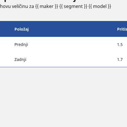
ovu veličinu za {{ maker }} {{ segment }} {{ model }}
Položaj
Priti
Prednji
1.5
Zadnji
1.7