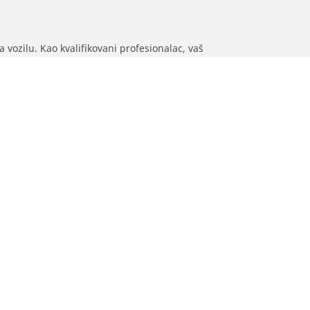
 vozilu. Kao kvalifikovani profesionalac, vaš
ka.
ja