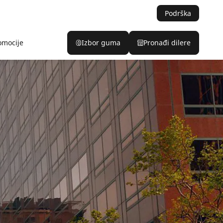
Podrška
omocije
Izbor guma
Pronađi dilere