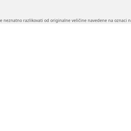
se neznatno razlikovati od originalne veličine navedene na oznaci na
sledećem:
/ili brzine zamenskih pneumatika razlikuju od originalnih pneumati
sak u pneumaticima za predloženu alternativnu veličinu
Vaša konfiguraci