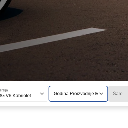
erzija
Godina Proizvodnje Modela
Šare
G V8 Kabriolet