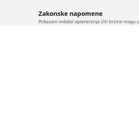
Zakonske napomene
Prikazani indeksi opterećenja i/ili brzine mogu 
diler pneumatika moći će da vam pruži savet o 
1. Da vas obavesti da li se indeks opterećenje i
2. Da utvrdi da li je potrebno prilagoditi priti
/
Mg
MG V8 Kabriolet