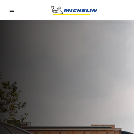
Go to page content
Go to page navigation