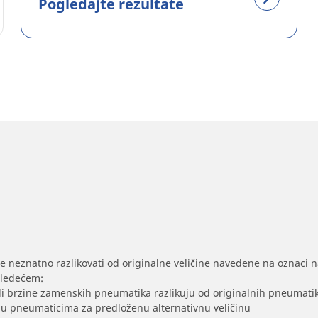
Pogledajte rezultate
se neznatno razlikovati od originalne veličine navedene na oznaci na
sledećem:
/ili brzine zamenskih pneumatika razlikuju od originalnih pneumati
sak u pneumaticima za predloženu alternativnu veličinu