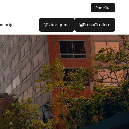
Podrška
omocije
Izbor guma
Pronađi dilere