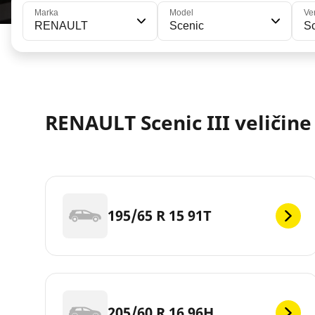
Marka
Model
Ve
RENAULT
Scenic
Sc
RENAULT Scenic III veličin
195/65 R 15 91T
205/60 R 16 96H