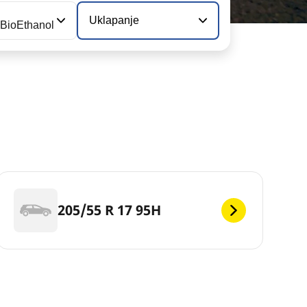
Uklapanje
 BioEthanol
205/55 R 17 95H