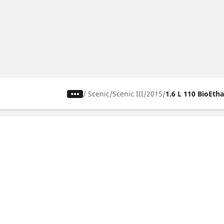
/
Scenic
Scenic III
2015
1.6 L 110 BioEth
Pneumatici za automobile,
terence i Kombi vozila
Pregledaj sve gume
Izlistaj po proizvođaču
Izlistaj po tipu vozila
Izlistaj po sezoni