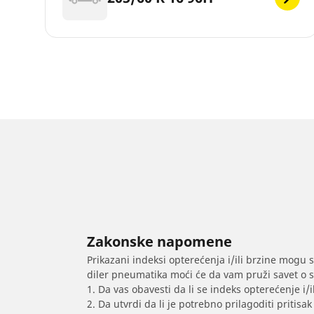
Zakonske napomene
Prikazani indeksi opterećenja i/ili brzine mogu 
diler pneumatika moći će da vam pruži savet o 
1. Da vas obavesti da li se indeks opterećenje i
2. Da utvrdi da li je potrebno prilagoditi priti