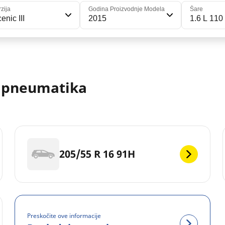
rzija
Godina Proizvodnje Modela
Šare
enic III
2015
1.6 L 110
e pneumatika
205/55 R 16 91H
Preskočite ove informacije