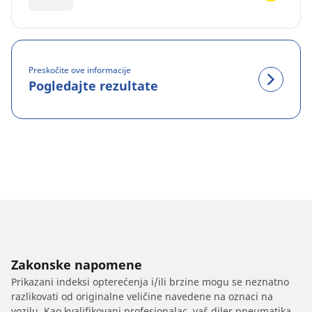
Preskočite ove informacije
Pogledajte rezultate
Zakonske napomene
Prikazani indeksi opterećenja i/ili brzine mogu se neznatno
razlikovati od originalne veličine navedene na oznaci na
vozilu. Kao kvalifikovani profesionalac, vaš diler pneumatika