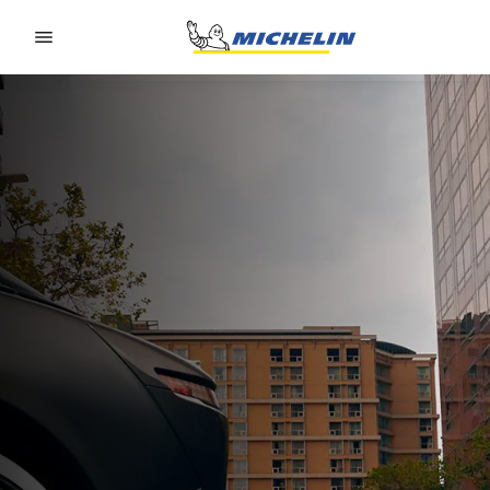
Go to page content
Go to page navigation