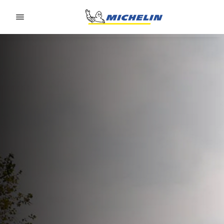
Go to page content
Go to page navigation