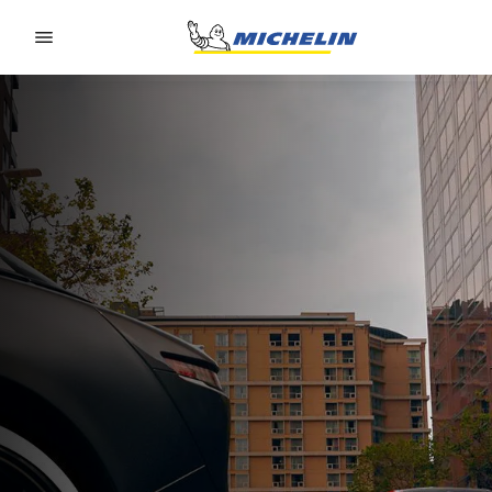
Go to page content
Go to page navigation