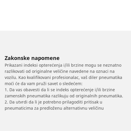
Zakonske napomene
Prikazani indeksi opterećenja i/ili brzine mogu se neznatno
razlikovati od originalne veličine navedene na oznaci na
vozilu. Kao kvalifikovani profesionalac, vaš diler pneumatika
moći će da vam pruži savet o sledećem:
1. Da vas obavesti da li se indeks opterećenje i/ili brzine
zamenskih pneumatika razlikuju od originalnih pneumatika.
2. Da utvrdi da li je potrebno prilagoditi pritisak u
pneumaticima za predloženu alternativnu veličinu