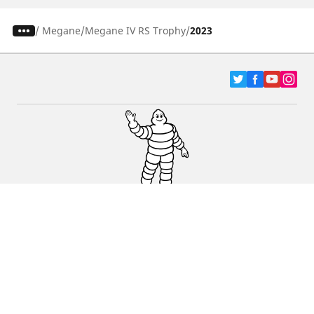
/
Megane
Megane IV RS Trophy
2023
Pneumatici za automobile, terence i Kombi
vozila
Dileri
Podrška