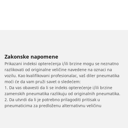
Zakonske napomene
Prikazani indeksi opterećenja i/ili brzine mogu se neznatno
razlikovati od originalne veličine navedene na oznaci na
vozilu. Kao kvalifikovani profesionalac, vaš diler pneumatika
moći će da vam pruži savet o sledećem:
1. Da vas obavesti da li se indeks opterećenje i/ili brzine
zamenskih pneumatika razlikuju od originalnih pneumatika.
2. Da utvrdi da li je potrebno prilagoditi pritisak u
pneumaticima za predloženu alternativnu veličinu