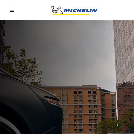
Go to page content
Go to page navigation