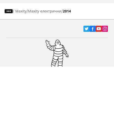
/
Maxity
Maxity електрични
2014
Pneumatici za automobile, terence i Kombi
vozila
Dileri
Podrška