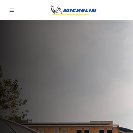
Go to page content
Go to page navigation