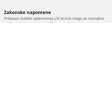
Zakonske napomene
Prikazani indeksi opterećenja i/ili brzine mogu se neznatno
razlikovati od originalne veličine navedene na oznaci na
vozilu. Kao kvalifikovani profesionalac, vaš diler pneumatika
moći će da vam pruži savet o sledećem:
1. Da vas obavesti da li se indeks opterećenje i/ili brzine
zamenskih pneumatika razlikuju od originalnih pneumatika.
2. Da utvrdi da li je potrebno prilagoditi pritisak u
pneumaticima za predloženu alternativnu veličinu
/
Clio
Clio RS - Ragnotti