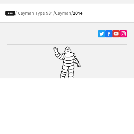
/
Cayman Type 981
Cayman
2014
Pneumatici za automobile, terence i Kombi
vozila
Dileri
Podrška