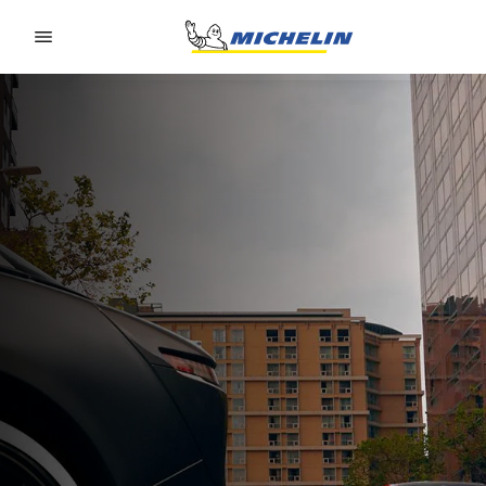
Go to page content
Go to page navigation