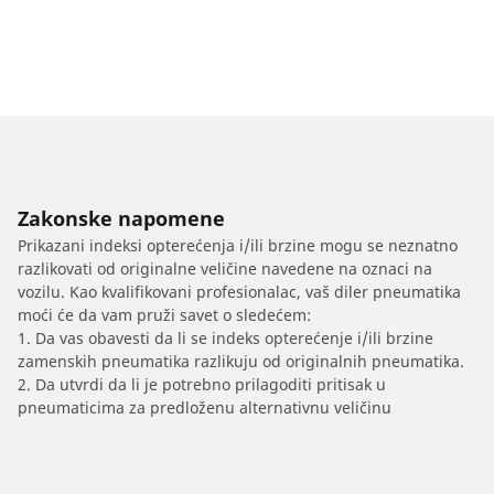
Zakonske napomene
Prikazani indeksi opterećenja i/ili brzine mogu se neznatno
razlikovati od originalne veličine navedene na oznaci na
vozilu. Kao kvalifikovani profesionalac, vaš diler pneumatika
moći će da vam pruži savet o sledećem:
1. Da vas obavesti da li se indeks opterećenje i/ili brzine
zamenskih pneumatika razlikuju od originalnih pneumatika.
2. Da utvrdi da li je potrebno prilagoditi pritisak u
pneumaticima za predloženu alternativnu veličinu