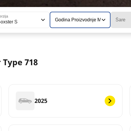
erzija
Godina Proizvodnje Modela
Šare
oxster S
 Type 718
2025