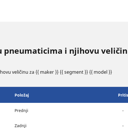
u pneumaticima i njihovu veliči
ovu veličinu za {{ maker }} {{ segment }} {{ model }}
Položaj
Priti
Prednji
-
Zadnji
-