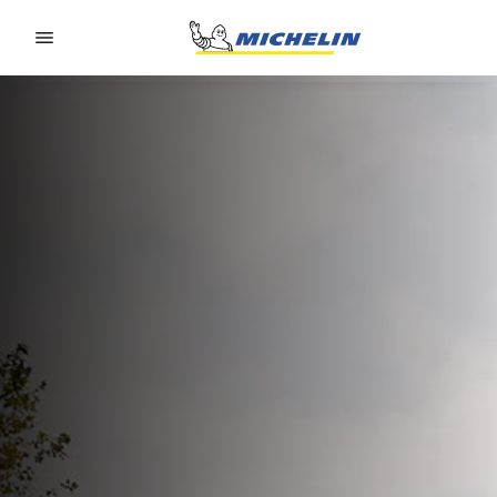
Go to page content
Go to page navigation