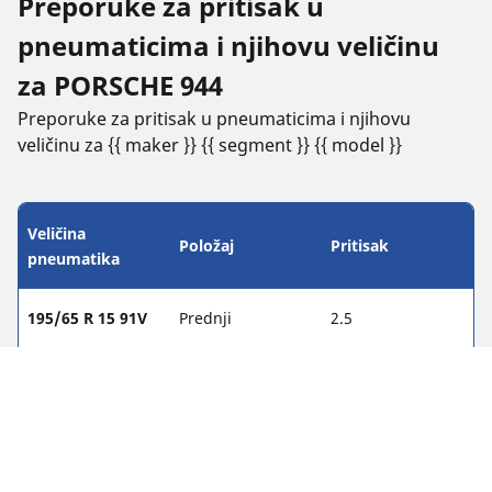
Preporuke za pritisak u
pneumaticima i njihovu veličinu
za PORSCHE 944
Preporuke za pritisak u pneumaticima i njihovu
veličinu za {{ maker }} {{ segment }} {{ model }}
Veličina
Položaj
Pritisak
pneumatika
195/65 R 15 91V
Prednji
2.5
195/65 R 15 91V
Zadnji
3