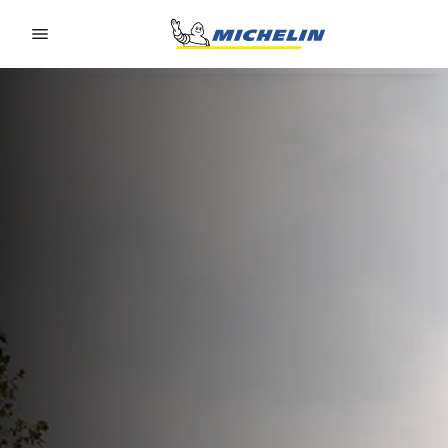
Go to page content
Go to page navigation