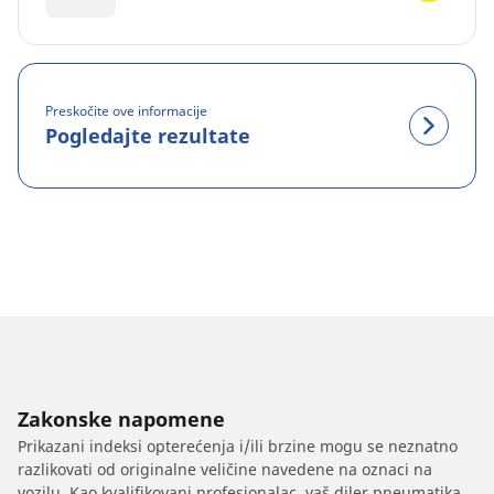
Preskočite ove informacije
Pogledajte rezultate
Zakonske napomene
Prikazani indeksi opterećenja i/ili brzine mogu se neznatno
razlikovati od originalne veličine navedene na oznaci na
vozilu. Kao kvalifikovani profesionalac, vaš diler pneumatika