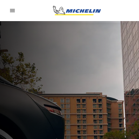
Go to page content
Go to page navigation