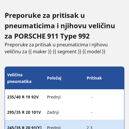
Preporuke za pritisak u
pneumaticima i njihovu veličinu
za PORSCHE 911 Type 992
Preporuke za pritisak u pneumaticima i njihovu
veličinu za {{ maker }} {{ segment }} {{ model }}
Veličina
Položaj
Pritisak
pneumatika
235/40 R 19 92V
Prednji
-
295/35 R 20 101V
Zadnji
-
245/35 R 20 91(Y)
Prednji
2.3