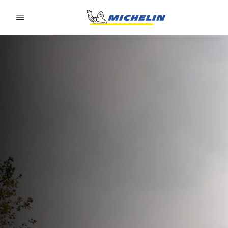
Go to page content
Go to page navigation