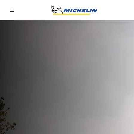
Go to page content
Go to page navigation