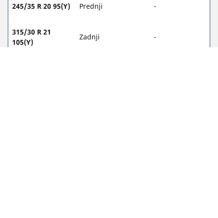
245/35 R 20 95(Y)
Prednji
-
315/30 R 21
Zadnji
-
105(Y)
255/35 R 20 97(Y)
Prednji
-
315/30 R 21
Zadnji
-
105(Y)
Zakonske napomene
Prikazani indeksi opterećenja i/ili brzine mogu se neznatno